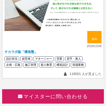
保存
2018/12/28
チカラボ版「構造塾」
設計担当
経営者
マネージャー
営業
若手・新人
企画・広報
施工管理
新人教育
構造設計
現場業務
118501
人が見ました
マイスターに問い合わせる