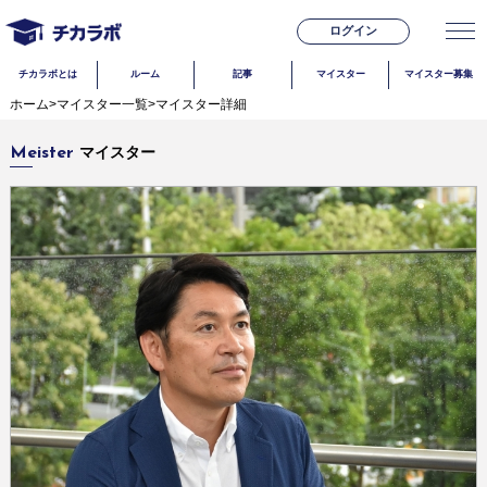
ログイン
チカラボとは
ルーム
記事
マイスター
マイスター募集
ホーム
>
マイスター一覧
>
マイスター詳細
マイスター
Meister