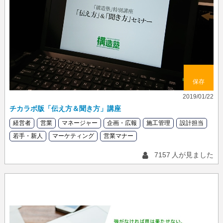
保存
2019/01/22
チカラボ版「伝え方＆聞き方」講座
経営者
営業
マネージャー
企画・広報
施工管理
設計担当
若手・新人
マーケティング
営業マナー
7157
人が見ました