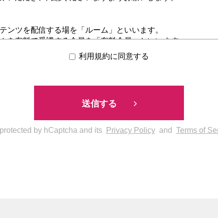
コンテンツを配信する場を「ルーム」といいます。
ルームを有料で受講する会員を「有料会員」といいます。
ルームを無料で閲覧する会員を「無料会員」といいます。
利用規約に同意する
無料会員を総称して「受講者」といいます。
設しチカラボ上で受講者に対し受講・閲覧させる利用者を「マイ
版社を含みます）といいます。
無料会員、マイスターを総称して「利用者」といいます。
送信する
対しては、チカラボ無料会員規約が適用されます。
ける「個人情報」とは、個人情報保護法に定める個人情報を指す
、郵便番号、住所、生年月日、性別、職業、電話番号、アカウ
s protected by hCaptcha and its
Privacy Policy
and
Terms of Se
及びパスワード等をいう。）、クレジットカード情報及び利用
できる情報（他の情報と容易に照合でき、それにより特定の個
含む。）をいいます。
の機能と役割）
、新建新聞社が管理・運営する、マイスターと受講者を直接つな
とを目的としたウェブサービスです。
は、マイスターが制作し新建新聞社が指定するサーバーに開設し