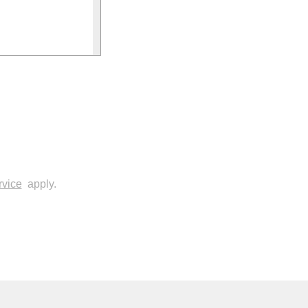
スター」（「マ
ものとし、利用
ント情報（電
rvice
apply.
履歴等で、括
人を識別する
げるプラットフ
たルーム上でコ