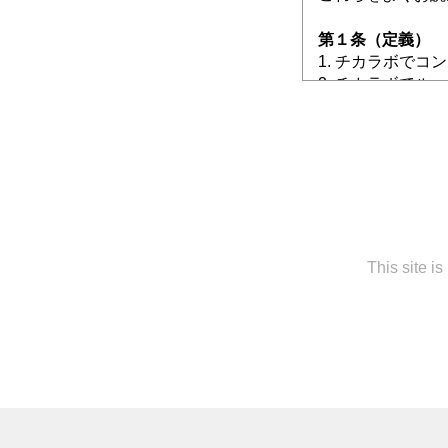
第１条（定義）
1. チカラボで
2. チカラボで
3. チカラボで
4. 有料会員と
5. ルームを開
イスター」には出
6. 有料会員、
7. 無料会員に
8. 本規約にお
者が入力した氏名
This site i
子メールアドレス
特定の個人を識別
こととなるものを
第２条（チカラボ
1. チカラボは
ォームをつくるこ
2. 新建新聞社