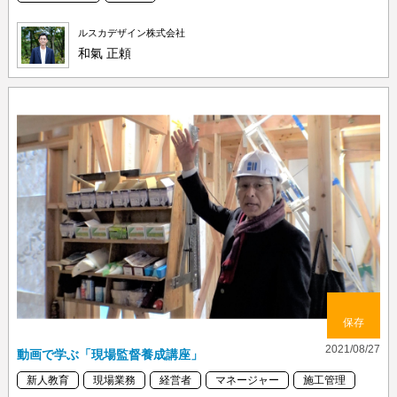
ルスカデザイン株式会社
和氣 正頼
保存
2021/08/27
動画で学ぶ「現場監督養成講座」
新人教育
現場業務
経営者
マネージャー
施工管理