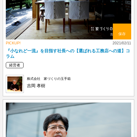
保存
PICKUP!
2021/02/11
『小なれど一流』を目指す社長への【選ばれる工務店への道】コ
ラム
経営者
株式会社 家づくりの玉手箱
吉岡 孝樹