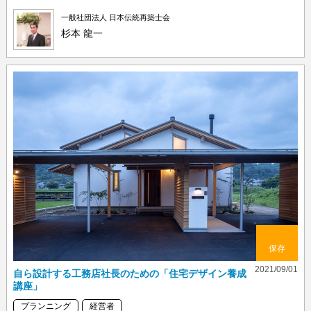
一般社団法人 日本伝統再築士会
杉本 龍一
保存
2021/09/01
自ら設計する工務店社長のための「住宅デザイン養成
講座」
プランニング
経営者