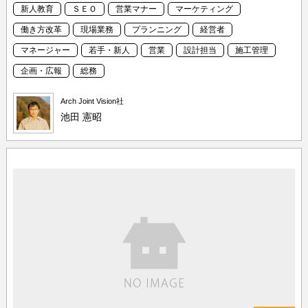
新人教育
ＳＥＯ
営業マナー
マーケティング
働き方改革
現場業務
プランニング
経営者
マネージャー
若手・新人
営業
設計担当
施工管理
企画・広報
総務
Arch Joint Vision社
池田 憲昭