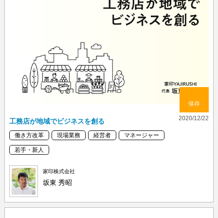
保存
2020/12/22
工務店が地域でビジネスを創る
働き方改革
現場業務
経営者
マネージャー
若手・新人
家印株式会社
坂東 秀昭