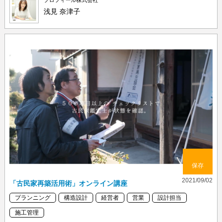
プロフィール株式会社
浅見 奈津子
保存
2021/09/02
「古民家再築活用術」オンライン講座
プランニング
構造設計
経営者
営業
設計担当
施工管理