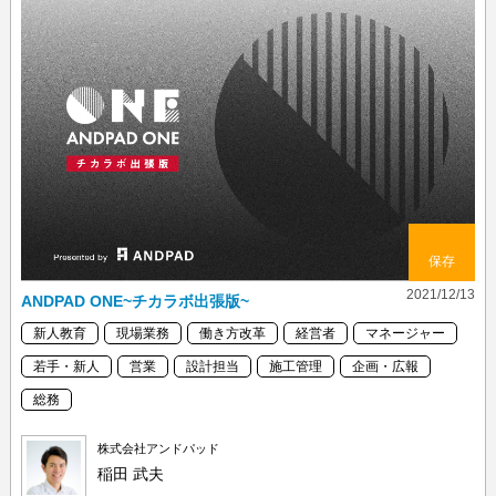
保存
2021/12/13
ANDPAD ONE~チカラボ出張版~
新人教育
現場業務
働き方改革
経営者
マネージャー
若手・新人
営業
設計担当
施工管理
企画・広報
総務
株式会社アンドパッド
稲田 武夫