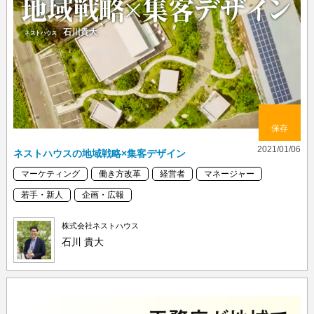
保存
2021/01/06
ネストハウスの地域戦略×集客デザイン
マーケティング
働き方改革
経営者
マネージャー
若手・新人
企画・広報
株式会社ネストハウス
石川 貴大