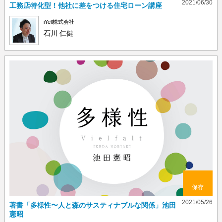
2021/06/30
工務店特化型！他社に差をつける住宅ローン講座
iYell株式会社
石川 仁健
保存
2021/05/26
著書「多様性〜人と森のサスティナブルな関係」池田
憲昭