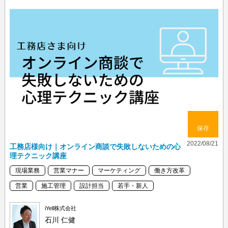
保存
2022/08/21
工務店様向け｜オンライン商談で失敗しないための心
理テクニック講座
現場業務
営業マナー
マーケティング
働き方改革
営業
施工管理
設計担当
若手・新人
iYell株式会社
石川 仁健