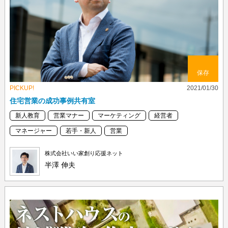
保存
PICKUP!
2021/01/30
住宅営業の成功事例共有室
新人教育
営業マナー
マーケティング
経営者
マネージャー
若手・新人
営業
株式会社いい家創り応援ネット
半澤 伸夫