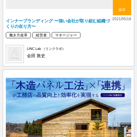
保存
2021/05/18
インナーブランディング 〜強い会社が取り組む組織づ
くりの在り方〜
働き方改革
経営者
マネージャー
LINC Lab （リンクラボ）
会田 敦史