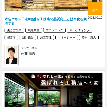
保存
2021/02/19
木造パネル工法×連携が工務店の品質向上と効率化を実
現する
働き方改革
現場業務
プランニング
マーケティング
経営者
設計担当
施工管理
マネージャー
若手・新人
サトウ工務店
佐藤 高志