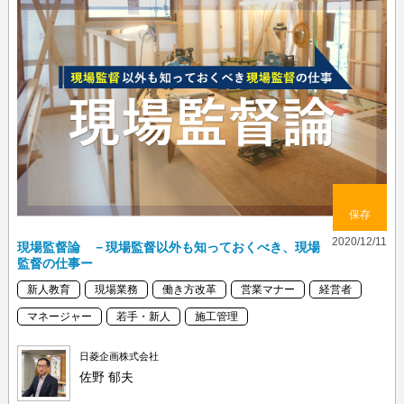
保存
2020/12/11
現場監督論 －現場監督以外も知っておくべき、現場
監督の仕事ー
新人教育
現場業務
働き方改革
営業マナー
経営者
マネージャー
若手・新人
施工管理
日菱企画株式会社
佐野 郁夫