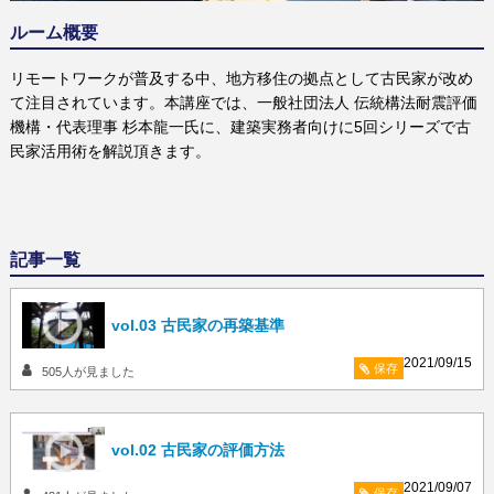
ルーム概要
リモートワークが普及する中、地方移住の拠点として古民家が改め
て注目されています。本講座では、一般社団法人 伝統構法耐震評価
機構・代表理事 杉本龍一氏に、建築実務者向けに5回シリーズで古
民家活用術を解説頂きます。
記事一覧
vol.03 古民家の再築基準
2021/09/15
保存
505
人が見ました
vol.02 古民家の評価方法
2021/09/07
保存