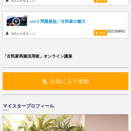
431
人が見ました
vol.1 問題提起／古民家の魅力
2021/09/02
保存
440
人が見ました
「古民家再築活用術」オンライン講座
お気に入り登録
マイスタープロフィール