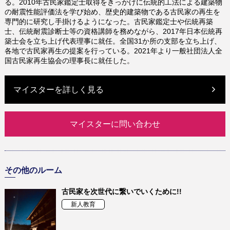
る。
2010
年古民家鑑定士取得をきっかけに伝統的工法による建築物
の耐震性能評価法を学び始め、歴史的建築物である古民家の再生を
専門的に研究し手掛けるようになった。古民家鑑定士や伝統再築
士、伝統耐震診断士等の資格講師を務めながら、
2017
年日本伝統再
築士会を立ち上げ代表理事に就任。全国
31
か所の支部を立ち上げ、
各地で古民家再生の提案を行っている。
2021
年より一般社団法人全
国古民家再生協会の理事長に就任した。
マイスターを詳しく見る
マイスターに問い合わせ
その他のルーム
古民家を次世代に繋いでいくために!!
新人教育