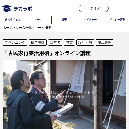
ログイン
チカラボとは
ルーム
記事
マイスター
マイスター募集
ホーム
>
ルーム一覧
>
ルーム概要
プランニング
構造設計
経営者
営業
設計担当
施工管理
「古民家再築活用術」オンライン講座