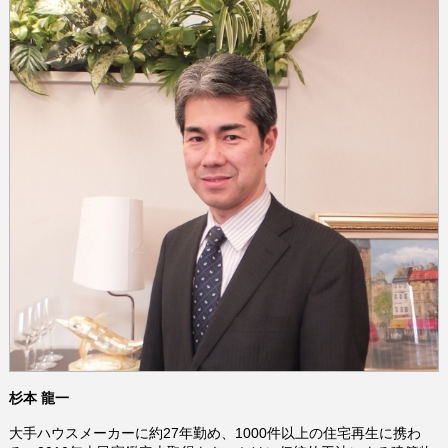
杉本 龍一
大手ハウスメーカーに約
27
年勤め、
1000
件以上の住宅再生に携わ