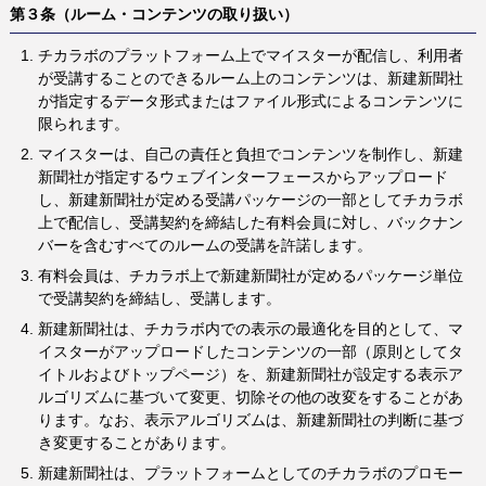
第３条（ルーム・コンテンツの取り扱い）
チカラボのプラットフォーム上でマイスターが配信し、利用者
が受講することのできるルーム上のコンテンツは、新建新聞社
が指定するデータ形式またはファイル形式によるコンテンツに
限られます。
マイスターは、自己の責任と負担でコンテンツを制作し、新建
新聞社が指定するウェブインターフェースからアップロード
し、新建新聞社が定める受講パッケージの一部としてチカラボ
上で配信し、受講契約を締結した有料会員に対し、バックナン
バーを含むすべてのルームの受講を許諾します。
有料会員は、チカラボ上で新建新聞社が定めるパッケージ単位
で受講契約を締結し、受講します。
新建新聞社は、チカラボ内での表示の最適化を目的として、マ
イスターがアップロードしたコンテンツの一部（原則としてタ
イトルおよびトップページ）を、新建新聞社が設定する表示ア
ルゴリズムに基づいて変更、切除その他の改変をすることがあ
ります。なお、表示アルゴリズムは、新建新聞社の判断に基づ
き変更することがあります。
新建新聞社は、プラットフォームとしてのチカラボのプロモー