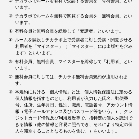
②
チカラボでルームを有料で受講する会員を「有料会員」とい
います。
③
チカラボでルームを無料で閲覧する会員を「無料会員」とい
います。
④
有料会員と無料会員を総称して「受講者」といいます。
⑤
ルームを開設しチカラボ上で受講者に対し受講・閲覧させる
利用者を「マイスター」（「マイスター」には出版社を含み
ます）といいます。
⑥
有料会員、無料会員、マイスターを総称して「利用者」とい
います。
⑦
無料会員に対しては、チカラボ無料会員規約が適用されま
す。
⑧
本規約における「個人情報」とは、個人情報保護法に定める
個人情報を指すものとし、利用者が入力した氏名、郵便番
号、住所、生年月日、性別、職業、電話番号、アカウント情
報（電子メールアドレス及びパスワード等をいう。）、クレ
ジットカード情報及び利用履歴等で、括特定の個人を識別で
きる情報（他の情報と容易に照合でき、それにより特定の個
人を識別することとなるものを含む。）をいいます。