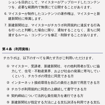
ションを目的として、マイスターがアップロードしたコンテン
ツを、必要な範囲内で無償にて公開することがあります。
マイスターが制作したコンテンツの著作権は、マイスターと新
建新聞社に帰属します。
新建新聞社は、マイスターがチカラボ利用規約に違反する行為
を行ったと判断した場合に限り、通知することなく、直ちに関
連するルーム・コンテンツを修正・削除することがあります。
第４条（利用資格）
チカラボは、以下のすべてを満たす方がご利用いただけます。
①
マイスター、受講者、新建新聞社、その他利用者が互いに協
力して、住宅・不動産業界、および社会の発展に寄与してい
くという、チカラボの理念に同意できる方
②
インターネット接続環境を自己の責任と負担で用意できる方
③
チカラボ利用規約に同意の上継続して遵守できる方
④
契約締結について法的な責任能力を遂行できる方
⑤
新建新聞社が指定する方法による支払決済を利用できる支払