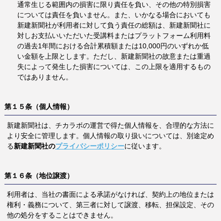
通常生じる範囲内の損害に限り責任を負い、その他の特別損害
については責任を負いません。また、いかなる場合においても
新建新聞社が利用者に対して負う責任の総額は、新建新聞社に
対しお支払いいただいた受講料またはプラットフォーム利用料
の過去1年間における合計累積額または10,000円のいずれか低
い金額を上限とします。ただし、新建新聞社の故意または重過
失によって発生した損害については、この上限を適用するもの
ではありません。
第１５条（個人情報）
新建新聞社は、チカラボの運営で得た個人情報を、合理的な方法に
より安全に管理します。個人情報の取り扱いについては、別途定め
る
新建新聞社の
プライバシーポリシー
に従います。
第１６条（地位譲渡）
利用者は、当社の書面による承諾がなければ、契約上の地位または
権利・義務について、第三者に対して譲渡、移転、担保設定、その
他の処分をすることはできません。