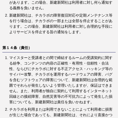
があります。この場合、新建新聞社は利用者に対し何ら通知す
る義務を負いません。
新建新聞社は、チカラボの障害復旧対応や定期メンテナンス等
を行う場合は、チカラボの一部または全部を停止することがあ
ります。この場合、新建新聞社は利用者に対し合理的な手段に
よりサービスを停止する旨の通知をします。
第１４条（責任）
マイスターと受講者との間で締結するルームの受講契約に関す
る紛争、コンテンツの内容の正確性・有用性・信頼性・合法
性、ならびにチカラボに対する不正アクセス・ハッキング等の
サイバー攻撃、チカラボを運用するハードウェアの障害、バグ
を含むソフトウェアの障害について、新建新聞社は合理的な範
囲でそれらが発生しないよう管理いたしますが、保証はできま
せん。また、利用者が独自に契約して利用するインターネット
回線との接続障害、自然災害等の不可抗力によって発生した損
害についても、新建新聞社は責任を負いかねます。
チカラボを利用または利用できないことによって利用者に損害
が生じた場合であっても、新建新聞社は、それにより直接かつ