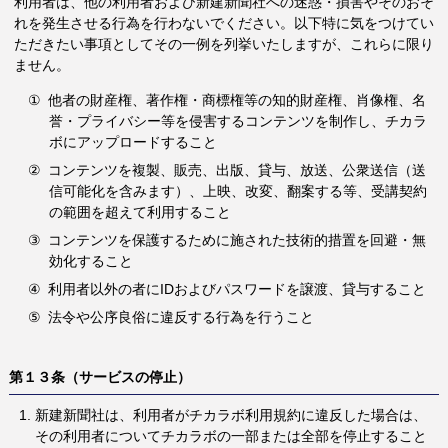
利用者は、他の利用者および新建新聞社への迷惑・損害やそのおそ
れを発生させる行為を行わないでください。以下特に気をつけてい
ただきたい事項としてその一例を列挙いたしますが、これらに限り
ません。
①
他者の財産権、著作権・商標権等の知的財産権、肖像権、名
誉・プライバシー等を侵害するコンテンツを制作し、チカラ
ボにアップロードすること
②
コンテンツを複製、販売、出版、貸与、放送、公衆送信（送
信可能化を含みます）、上映、改変、翻案する等、受講契約
の範囲を超えて利用すること
③
コンテンツを保護するために施された技術的措置を回避・無
効化すること
④
利用者以外の者にIDおよびパスワードを譲渡、貸与すること
⑤
法令や公序良俗に違反する行為を行うこと
第１３条（サービスの停止）
新建新聞社は、利用者がチカラボ利用規約に違反した場合は、
その利用者についてチカラボの一部または全部を停止すること