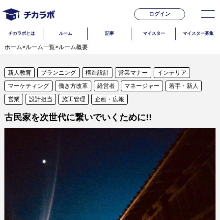
ログイン
チカラボとは
ルーム
記事
マイスター
マイスター募集
ホーム
>
ルーム一覧
>
ルーム概要
新人教育
プランニング
構造設計
営業マナー
インテリア
マーケティング
働き方改革
経営者
マネージャー
若手・新人
営業
設計担当
施工管理
企画・広報
古民家を次世代に繋いでいくために!!