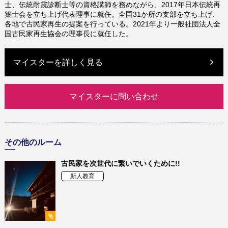
士、伝統耐震診断士等の資格講師を務めながら、
2017
年日本伝統再
築士会を立ち上げ代表理事に就任。全国
31
か所の支部を立ち上げ、
各地で古民家再生の提案を行っている。
2021
年より一般社団法人全
国古民家再生協会の理事長に就任した。
マイスターを詳しく見る
マイスターに問い合わせ
その他のルーム
古民家を次世代に繋いでいくために!!
新人教育