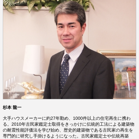
杉本 龍一
大手ハウスメーカーに約
27
年勤め、
1000
件以上の住宅再生に携わ
る。
2010
年古民家鑑定士取得をきっかけに伝統的工法による建築物
の耐震性能評価法を学び始め、歴史的建築物である古民家の再生を
専門的に研究し手掛けるようになった。古民家鑑定士や伝統再築