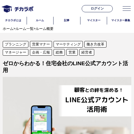
ログイン
チカラボとは
ルーム
記事
マイスター
マイスター募集
ホーム
>
ルーム一覧
>
ルーム概要
プランニング
営業マナー
マーケティング
働き方改革
マネージャー
企画・広報
総務
営業
経営者
ゼロからわかる！住宅会社のLINE公式アカウント活
用