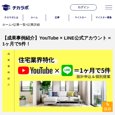
ログイン
チカラボとは
ルーム
記事
マイスター
マイスター募集
ホーム
>
記事一覧
>
記事詳細
【成果事例紹介】YouTube × LINE公式アカウント =
1ヶ月で5件！
保存