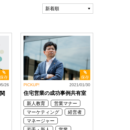
保存
保存
05/26
PICKUP!
2021/01/30
住宅営業の成功事例共有室
関
新人教育
営業マナー
マーケティング
経営者
マネージャー
若手・新人
営業