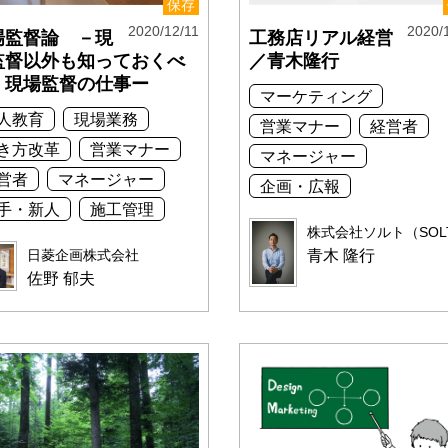
保存
2020/12/11
2020/
場監督論 －現
工務店リアル経営
監督以外も知っておくべ
／青木隆行
、現場監督の仕事ー
マーケティング
人教育
現場業務
営業マナー
経営者
き方改革
営業マナー
マネージャー
営者
マネージャー
企画・広報
手・新人
施工管理
株式会社ソルト（SOLT
日菱企画株式会社
青木 隆行
佐野 郁夫