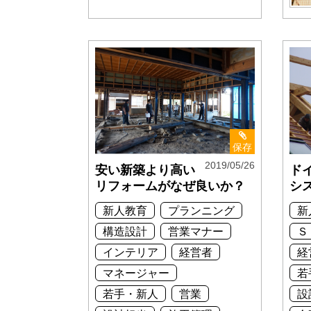
保存
2019/05/26
安い新築より高い
ド
リフォームがなぜ良いか？
シ
新人教育
プランニング
新
構造設計
営業マナー
Ｓ
インテリア
経営者
経
マネージャー
若
若手・新人
営業
設