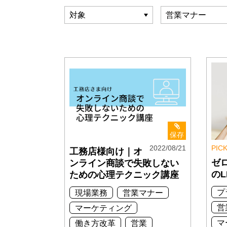
保存
2022/08/21
PIC
工務店様向け｜オ
ゼ
ンライン商談で失敗しない
の
ための心理テクニック講座
プ
現場業務
営業マナー
営
マーケティング
マ
働き方改革
営業