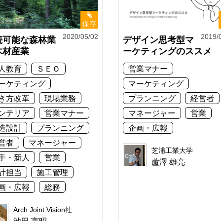
保存
2020/05/02
2019/
続可能な森林業
デザイン思考型マ
木材産業
ーケティングのススメ
人教育
ＳＥＯ
営業マナー
ーケティング
マーケティング
き方改革
現場業務
プランニング
経営者
ンテリア
営業マナー
マネージャー
営業
造設計
プランニング
企画・広報
営者
マネージャー
芝浦工業大学
手・新人
営業
蘆澤 雄亮
計担当
施工管理
画・広報
総務
Arch Joint Vision社