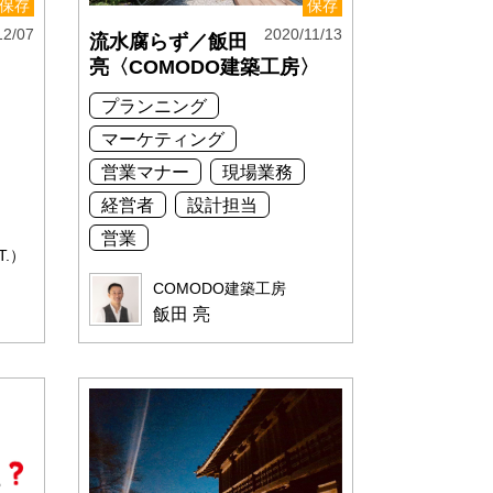
保存
保存
12/07
2020/11/13
流水腐らず／飯田
亮〈COMODO建築工房〉
プランニング
マーケティング
営業マナー
現場業務
経営者
設計担当
営業
.）
COMODO建築工房
飯田 亮