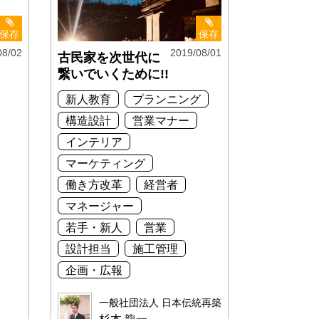
保存
保存
08/02
2019/08/01
古民家を次世代に
繋いでいくために!!
新人教育
プランニング
構造設計
営業マナー
インテリア
マーケティング
働き方改革
経営者
マネージャー
若手・新人
営業
設計担当
施工管理
企画・広報
一般社団法人 日本伝統再築士会