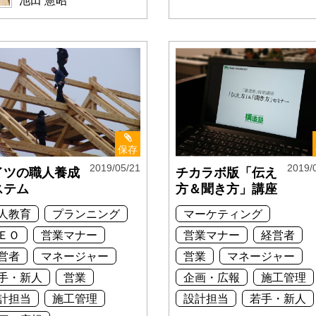
池田 憲昭
保存
2019/05/21
2019/
イツの職人養成
チカラボ版「伝え
ステム
方＆聞き方」講座
人教育
プランニング
マーケティング
ＥＯ
営業マナー
営業マナー
経営者
営者
マネージャー
営業
マネージャー
手・新人
営業
企画・広報
施工管理
計担当
施工管理
設計担当
若手・新人