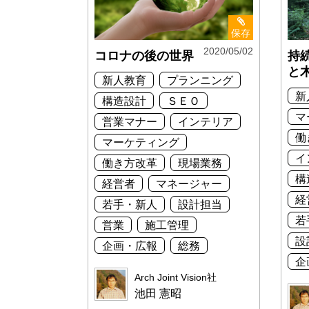
保存
2020/05/02
コロナの後の世界
持
と
新人教育
プランニング
新
構造設計
ＳＥＯ
マ
営業マナー
インテリア
働
マーケティング
イ
働き方改革
現場業務
構
経営者
マネージャー
経
若手・新人
設計担当
若
営業
施工管理
設
企画・広報
総務
企
Arch Joint Vision社
池田 憲昭