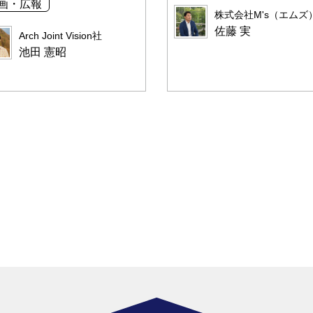
画・広報
株式会社M's（エム
佐藤 実
Arch Joint Vision社
池田 憲昭