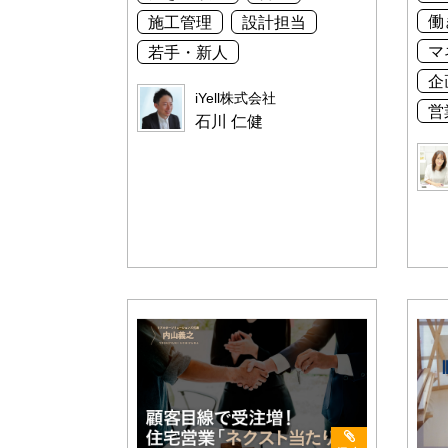
働
施工管理
設計担当
マ
若手・新人
企
iYell株式会社
営
石川 仁健