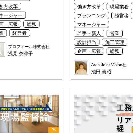
き方改革
働き方改革
現場業務
ネージャー
プランニング
経営者
画・広報
総務
マネージャー
業
経営者
若手・新人
営業
設計担当
施工管理
プロフィール株式会社
企画・広報
総務
浅見 奈津子
Arch Joint Vision社
池田 憲昭