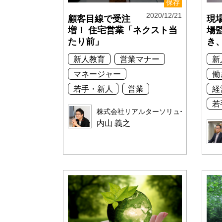
保存
2020/12/21
顧客目線で受注
現
増！ 住宅営業「ネクスト当
場
たり前」
き
新人教育
営業マナー
新
マネージャー
働
若手・新人
営業
経
若
株式会社リアルターソリューションズ
内山 義之