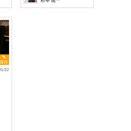
杉本 龍一
保存
01/22