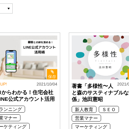
保存
KUP!
2021/10/04
2021/
著書「多様性〜人
ロからわかる！住宅会社
と森のサスティナブルな
LINE公式アカウント活用
係」池田憲昭
ランニング
新人教育
ＳＥＯ
業マナー
営業マナー
ーケティング
マーケティング