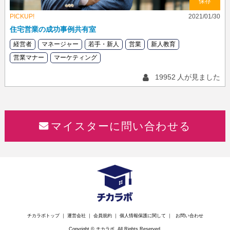
保存
PICKUP!
2021/01/30
住宅営業の成功事例共有室
経営者
マネージャー
若手・新人
営業
新人教育
営業マナー
マーケティング
19952
人が見ました
マイスターに問い合わせる
チカラボトップ
｜
運営会社
｜
会員規約
｜
個人情報保護に関して
｜
お問い合わせ
Copyright © チカラボ. All Rights Reserved.