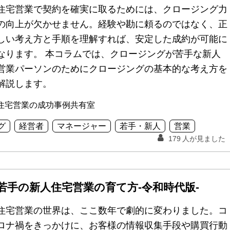
住宅営業で契約を確実に取るためには、クロージング力
の向上が欠かせません。経験や勘に頼るのではなく、正
しい考え方と手順を理解すれば、安定した成約が可能に
なります。 本コラムでは、クロージングが苦手な新人
営業パーソンのためにクロージングの基本的な考え方を
解説します。
住宅営業の成功事例共有室
グ
経営者
マネージャー
若手・新人
営業
179
人が見ました
若手の新人住宅営業の育て方-令和時代版-
住宅営業の世界は、ここ数年で劇的に変わりました。コ
ロナ禍をきっかけに、お客様の情報収集手段や購買行動