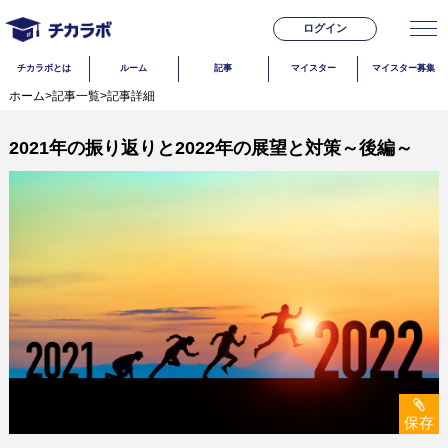
ログイン
チカラボとは
ルーム
記事
マイスター
マイスター募集
ホーム
>
記事一覧
>
記事詳細
2021年の振り返りと2022年の展望と対策～後編～
保存