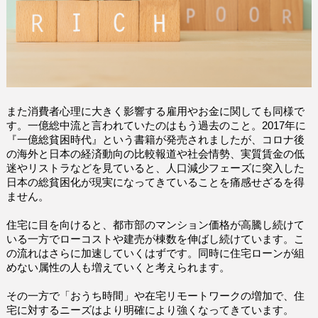
また消費者心理に大きく影響する雇用やお金に関しても同様で
す。一億総中流と言われていたのはもう過去のこと。2017年に
『一億総貧困時代』という書籍が発売されましたが、コロナ後
の海外と日本の経済動向の比較報道や社会情勢、実質賃金の低
迷やリストラなどを見ていると、人口減少フェーズに突入した
日本の総貧困化が現実になってきていることを痛感せざるを得
ません。
住宅に目を向けると、都市部のマンション価格が高騰し続けて
いる一方でローコストや建売が棟数を伸ばし続けています。こ
の流れはさらに加速していくはずです。同時に住宅ローンが組
めない属性の人も増えていくと考えられます。
その一方で「おうち時間」や在宅リモートワークの増加で、住
宅に対するニーズはより明確により強くなってきています。