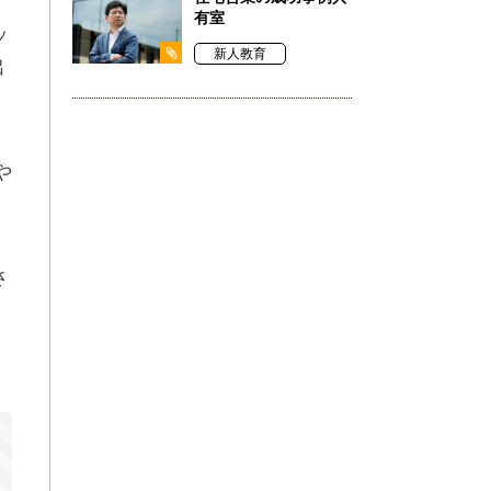
有室
ッ
新人教育
出
や
さ