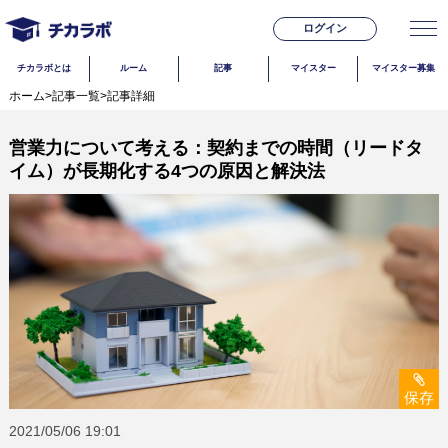
ログイン
チカラボとは
ルーム
記事
マイスター
マイスター募集
ホーム
>
記事一覧
>
記事詳細
営業力について考える：契約までの時間（リードタ
イム）が長期化する4つの原因と解決法
保存
2021/05/06
19:01