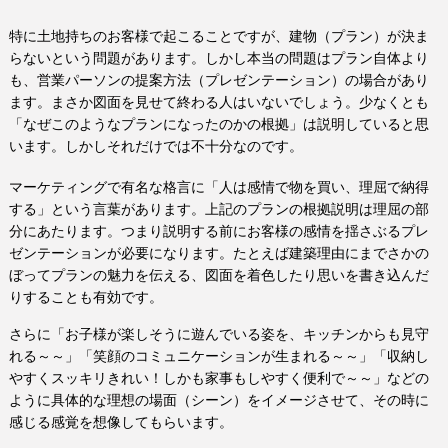
特に土地持ちのお客様で起こることですが、建物（プラン）が決ま
らないという問題があります。しかし本当の問題はプラン自体より
も、営業パーソンの提案方法（プレゼンテーション）の場合があり
ます。まさか図面を見せて終わる人はいないでしょう。少なくとも
「なぜこのようなプランになったのかの根拠」は説明していると思
います。しかしそれだけでは不十分なのです。
マーケティングで有名な格言に「人は感情で物を買い、理屈で納得
する」という言葉があります。上記のプランの根拠説明は理屈の部
分にあたります。つまり説明する前にお客様の感情を揺さぶるプレ
ゼンテーションが必要になります。たとえば建築理由にまでさかの
ぼってプランの魅力を伝える、図面を着色したり思いを書き込んだ
りすることも有効です。
さらに「お子様が楽しそうに遊んでいる姿を、キッチンからも見守
れる～～」「笑顔のコミュニケーションが生まれる～～」「収納し
やすくスッキリきれい！しかも家事もしやすく便利で～～」などの
ように具体的な理想の場面（シーン）をイメージさせて、その時に
感じる感覚を想像してもらいます。