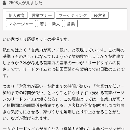
2508人が見ました
新人教育
営業マナー
マーケティング
経営者
マネージャー
若手・新人
営業
いい家づくり応援ネットの半澤です。
私たちはよく「営業力が高い／低い」と表現しています。この時の
基準（ものさし）はなんでしょうか？契約数でしょうか？契約率で
しょうか？私が考える営業力の基準の一つが「リードタイムの長
さ」です。リードタイムとは初回面談から契約までの日数のことで
す。
つまり「営業力が高い＝契約までの時間が短い」「営業力が低い＝
契約までの時間が長い」ということになります（売れる営業パーソ
ンのリードタイムは短くなる）。この理由としては、営業力が高い
と短期間に信頼関係を構築できる、お客様の不安を解消しつつ前向
きな気持ちにさせる、家づくりを延期したり中止させることがな
い、などが挙げられます。
一方でリードタイムが長くなる（営業力が低い）営業パーソンがつ