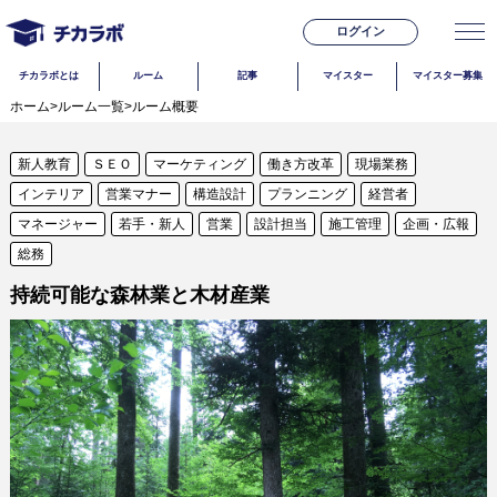
ログイン
チカラボとは
ルーム
記事
マイスター
マイスター募集
ホーム
>
ルーム一覧
>
ルーム概要
新人教育
ＳＥＯ
マーケティング
働き方改革
現場業務
インテリア
営業マナー
構造設計
プランニング
経営者
マネージャー
若手・新人
営業
設計担当
施工管理
企画・広報
総務
持続可能な森林業と木材産業