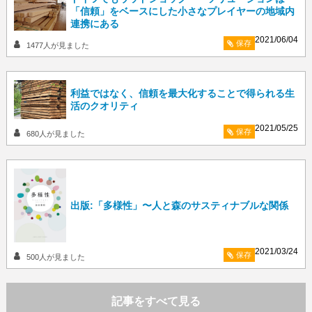
「信頼」をベースにした小さなプレイヤーの地域内
連携にある
2021/06/04
保存
1477
人が見ました
利益ではなく、信頼を最大化することで得られる生
活のクオリティ
2021/05/25
保存
680
人が見ました
出版:「多様性」〜人と森のサスティナブルな関係
2021/03/24
保存
500
人が見ました
記事をすべて見る