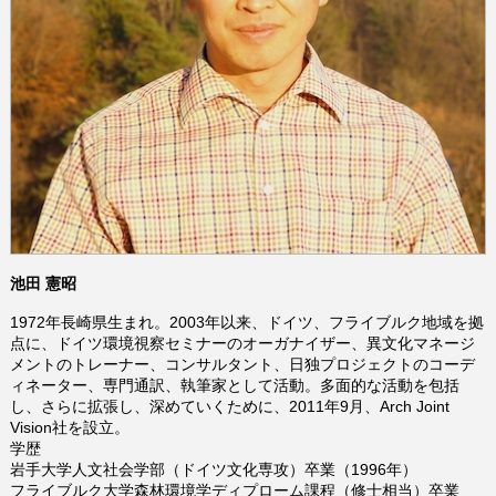
池田 憲昭
1972年長崎県生まれ。2003年以来、ドイツ、フライブルク地域を拠
点に、ドイツ環境視察セミナーのオーガナイザー、異文化マネージ
メントのトレーナー、コンサルタント、日独プロジェクトのコーデ
ィネーター、専門通訳、執筆家として活動。多面的な活動を包括
し、さらに拡張し、深めていくために、2011年9月、Arch Joint
Vision社を設立。
学歴
岩手大学人文社会学部（ドイツ文化専攻）卒業（1996年）
フライブルク大学森林環境学ディプローム課程（修士相当）卒業