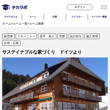
ログイン
チカラボとは
ルーム
記事
マイスター
マイスター募集
ホーム
>
ルーム一覧
>
ルーム概要
経営者
マネージャー
若手・新人
営業
設計担当
施工管理
企画・広報
サステイナブルな家づくり ドイツより