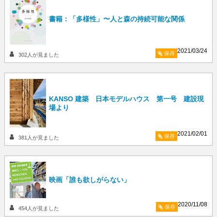
書籍：「多様性」〜人と森の持続可能な関係
2021/03/24
保存
302
人が見ました
KANSO 建築 日本モデルハウス 第一号 建設現
場より
2021/02/01
保存
381
人が見ました
映画「誰も欲しがらない」
2020/11/08
保存
454
人が見ました