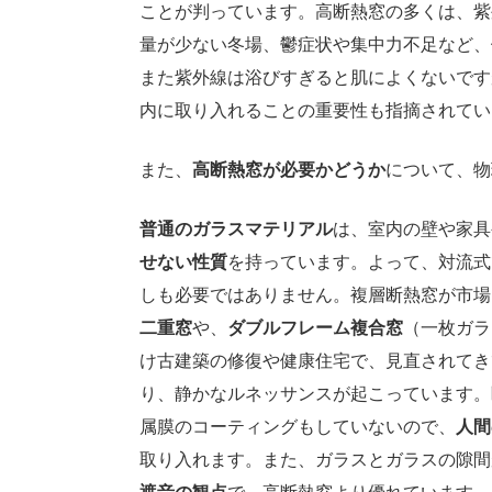
ことが判っています。高断熱窓の多くは、紫
量が少ない冬場、鬱症状や集中力不足など、
また紫外線は浴びすぎると肌によくないです
内に取り入れることの重要性も指摘されてい
また、
高断熱窓が必要かどうか
について、物
普通のガラスマテリアル
は、室内の壁や家具
せない性質
を持っています。よって、対流式
しも必要ではありません。複層断熱窓が市場
二重窓
や、
ダブルフレーム複合窓
（一枚ガラ
け古建築の修復や健康住宅で、見直されてき
り、静かなルネッサンスが起こっています。
属膜のコーティングもしていないので、
人間
取り入れます。また、ガラスとガラスの隙間