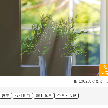
保
1302人が見まし
営業
設計担当
施工管理
企画・広報