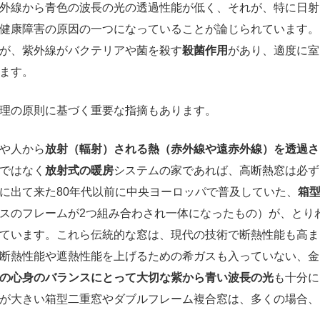
外線から青色の波長の光の透過性能が低く、それが、特に日射
健康障害の原因の一つになっていることが論じられています。
が、紫外線がバクテリアや菌を殺す
殺菌作用
があり、適度に室
ます。
理の原則に基づく重要な指摘もあります。
や人から
放射（輻射）される熱（赤外線や遠赤外線）を透過さ
ではなく
放射式の暖房
システムの家であれば、高断熱窓は必ず
に出て来た80年代以前に中央ヨーロッパで普及していた、
箱
スのフレームが2つ組み合わされ一体になったもの）が、とり
ています。これら伝統的な窓は、現代の技術で断熱性能も高ま
断熱性能や遮熱性能を上げるための希ガスも入っていない、金
の心身のバランスにとって大切な紫から青い波長の光
も十分に
が大きい箱型二重窓やダブルフレーム複合窓は、多くの場合、