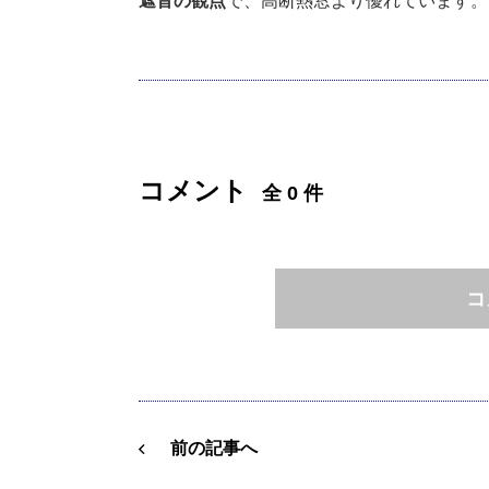
遮音の観点
で、高断熱窓より優れています。
コメント
全 0 件
コ
前の記事へ