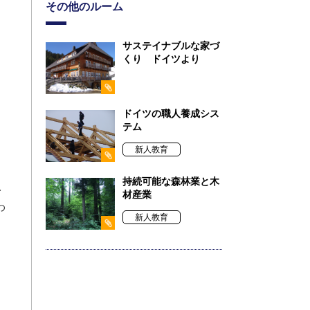
その他のルーム
サステイナブルな家づ
くり ドイツより
ドイツの職人養成シス
テム
新人教育
持続可能な森林業と木
型
材産業
わ
新人教育