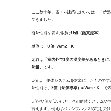
ここ数十年、省エネ建築においては、「断熱
てきました。
断熱性能を表す指標は
U値（熱貫流率）
単位は、
U値=W/m2・K
定義は
「室内外で1度の温度差があるときに
熱量」
です。
U値は、躯体システムを対象にしたものです
熱性能は、
λ値（熱伝導率）= W/m・K
で
U値やλ値が低いほど、その躯体システムやマ
言えます。例えばパッシブハウス認定を受けるため