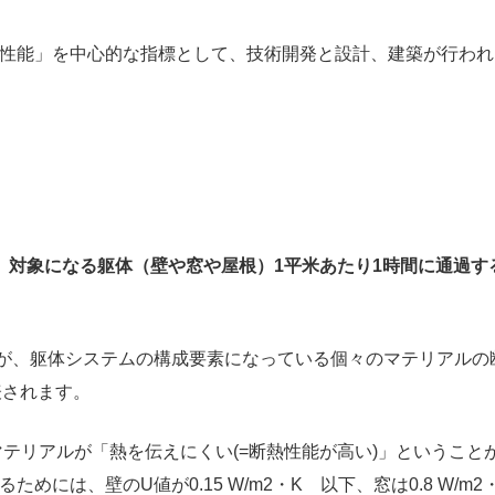
性能」を中心的な指標として、技術開発と設計、建築が行われ
、対象になる躯体（壁や窓や屋根）1平米あたり1時間に通過す
が、躯体システムの構成要素になっている個々のマテリアルの
表されます。
テリアルが「熱を伝えにくい(=断熱性能が高い)」ということ
には、壁のU値が0.15 W/m2・K 以下、窓は0.8 W/m2