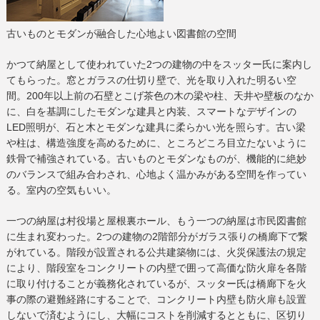
古いものとモダンが融合した心地よい図書館の空間
かつて納屋として使われていた2つの建物の中をスッター氏に案内し
てもらった。窓とガラスの仕切り壁で、光を取り入れた明るい空
間。200年以上前の石壁とこげ茶色の木の梁や柱、天井や壁板のなか
に、白を基調にしたモダンな建具と内装、スマートなデザインの
LED照明が、石と木とモダンな建具に柔らかい光を照らす。古い梁
や柱は、構造強度を高めるために、ところどころ目立たないように
鉄骨で補強されている。古いものとモダンなものが、機能的に絶妙
のバランスで組み合わされ、心地よく温かみがある空間を作ってい
る。室内の空気もいい。
一つの納屋は村役場と屋根裏ホール、もう一つの納屋は市民図書館
に生まれ変わった。2つの建物の2階部分がガラス張りの橋廊下で繋
がれている。階段が設置される公共建築物には、火災保護法の規定
により、階段室をコンクリートの内壁で囲って高価な防火扉を各階
に取り付けることが義務化されているが、スッター氏は橋廊下を火
事の際の避難経路にすることで、コンクリート内壁も防火扉も設置
しないで済むようにし、大幅にコストを削減するとともに、区切り