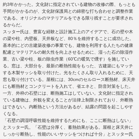
約3年かかった。文化財に指定されている建物の改修の際、もっとも
手間がかかるのが、文化財保護局との綿密な打ち合わせと調整作業
である。オリジナルのマテリアルをできる限り残すことが要求され
るからだ。
スッター氏は、豊富な経験と設計施工上のアイデアで、石の壁や木
の梁や柱、内壁板、天井板など、80％を維持することに成功した。
基本的にどの古建築改修の事業でも、建物を利用する人たちの健康
配慮とマテリアルの耐久性を向上させるために、湿った石の除湿作
業、古い梁や柱、板の除虫作業（60℃の暖気で燻す）を施してい
る。窓は、大部分を、最新の断熱性能をもった、古建築にもマッチ
する木製サッシを取り付けた。光をたくさん取り入れるために、天
窓も取り付けている。屋根には、30cmのセルロース断熱材、床天井
にも断熱材とコンクリートを入れて、省エネと、防音対策をした。
一方、外枠の石壁には、断熱施工はしていない。文化財に指定され
ている建物は、外観を変えることが法律上制限されており、外断熱
はできない。内断熱という方法があるが、結露の問題を起こしやす
くなる。
「石壁の調湿呼吸性能を維持するためにも、ここに断熱はしない」
とスッター氏。「石壁は分厚く、蓄熱効果がある。屋根と床天井に
しっかり断熱し、性能のいいサッシをつければ十分」とスッター氏