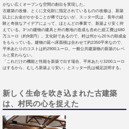
がない広くオープンな空間の創出を実現した。
古建築の改修、とくに文化財に指定されているものの改修は、新築
以上にお金がかかることが稀ではないが、スッター氏は、長年の経
験と奇抜なアイデアによって、ほとんどの事業で、新築より安く抑
えている。3つの建物の建具と外の敷地の造成も含めた総工費は680
万ユーロ（約9億円）。文化財であるので、村は州から20％の助成金
をもらっている。建物の延べ床面積は合わせて約2350平米なので、
平米あたりのコストは約2900ユーロ。一般公共建築物の新築のレベ
ルと変わらない。
「これだけの機能と性能を新築で出す場合、平米あたり3200ユーロ
はするから、むしろ新築より安い」とスッター氏は補足説明する。
新しく生命を吹き込まれた古建築
は、村民の心を捉えた