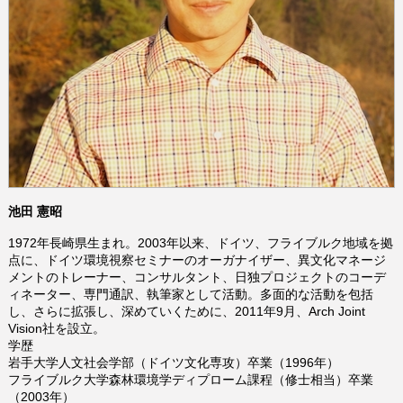
池田 憲昭
1972年長崎県生まれ。2003年以来、ドイツ、フライブルク地域を拠
点に、ドイツ環境視察セミナーのオーガナイザー、異文化マネージ
メントのトレーナー、コンサルタント、日独プロジェクトのコーデ
ィネーター、専門通訳、執筆家として活動。多面的な活動を包括
し、さらに拡張し、深めていくために、2011年9月、Arch Joint
Vision社を設立。
学歴
岩手大学人文社会学部（ドイツ文化専攻）卒業（1996年）
フライブルク大学森林環境学ディプローム課程（修士相当）卒業
（2003年）