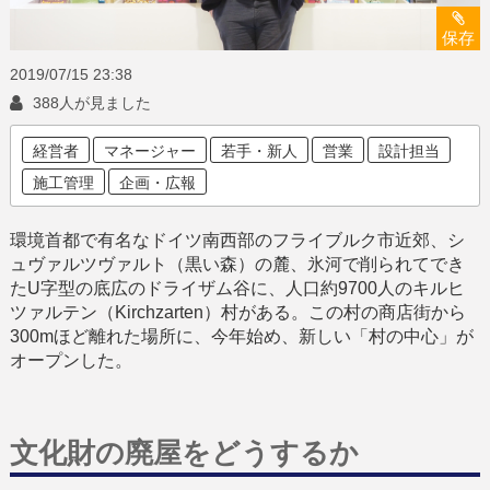
保存
2019/07/15
23:38
388人が見ました
経営者
マネージャー
若手・新人
営業
設計担当
施工管理
企画・広報
環境首都で有名なドイツ南西部のフライブルク市近郊、シ
ュヴァルツヴァルト（黒い森）の麓、氷河で削られてでき
たU字型の底広のドライザム谷に、人口約9700人のキルヒ
ツァルテン（Kirchzarten）村がある。この村の商店街から
300mほど離れた場所に、今年始め、新しい「村の中心」が
オープンした。
文化財の廃屋をどうするか