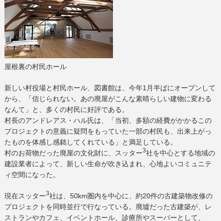
屋根裏の村民ホール
新しい村役場と村民ホール、図書館は、今年1月半ばにオープンして
から、「信じられない。あの廃屋がこんな素晴らしい建物に変わる
なんて」と、多くの村民に好評である。
村長のアンドレアス・ハル氏は、「当初、多額の経費がかかるこの
プロジェクトの意義に疑問をもっていた一部の村民も、出来上がっ
たものを体感し感銘してくれている」と満足している。
3
村のお荷物だった廃屋の文化財に、スッター
社を中心とする地域の
建設業者によって、新しい生命が吹き込まれ、心地よいコミュニテ
ィ空間になった。
3
現在スッター
社は、50km圏内を中心に、約20件の古建築物改修の
プロジェクトを同時並行で行なっている。廃墟だった古建築が、レ
ストランやカフェ、イベントホール、診療所やスーパーとして、