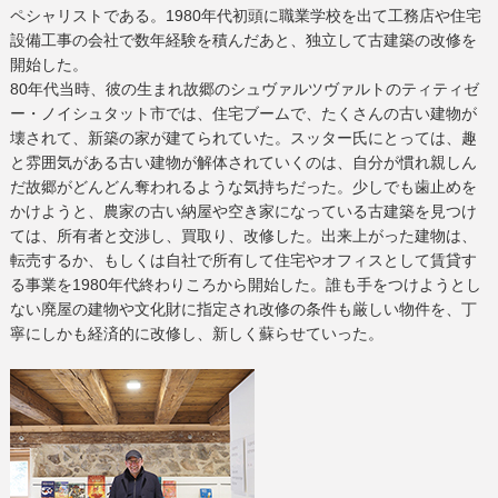
ペシャリストである。1980年代初頭に職業学校を出て工務店や住宅
設備工事の会社で数年経験を積んだあと、独立して古建築の改修を
開始した。
80年代当時、彼の生まれ故郷のシュヴァルツヴァルトのティティゼ
ー・ノイシュタット市では、住宅ブームで、たくさんの古い建物が
壊されて、新築の家が建てられていた。スッター氏にとっては、趣
と雰囲気がある古い建物が解体されていくのは、自分が慣れ親しん
だ故郷がどんどん奪われるような気持ちだった。少しでも歯止めを
かけようと、農家の古い納屋や空き家になっている古建築を見つけ
ては、所有者と交渉し、買取り、改修した。出来上がった建物は、
転売するか、もしくは自社で所有して住宅やオフィスとして賃貸す
る事業を1980年代終わりころから開始した。誰も手をつけようとし
ない廃屋の建物や文化財に指定され改修の条件も厳しい物件を、丁
寧にしかも経済的に改修し、新しく蘇らせていった。