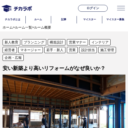
ログイン
チカラボとは
ルーム
記事
マイスター
マイスター募集
ホーム
>
ルーム一覧
>
ルーム概要
新人教育
プランニング
構造設計
営業マナー
インテリア
経営者
マネージャー
若手・新人
営業
設計担当
施工管理
企画・広報
安い新築より高いリフォームがなぜ良いか？