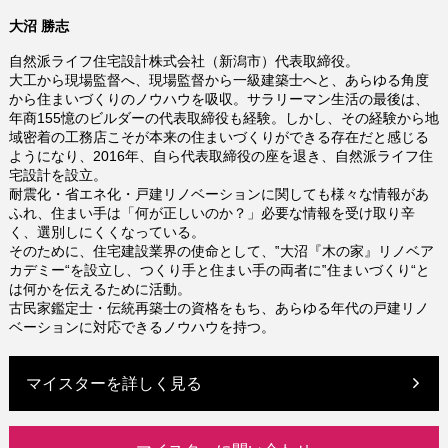
大沼 勝志
自然派ライフ住宅設計株式会社（新潟市）代表取締役。
大工から現場監督へ、現場監督から一級建築士へと、あらゆる角度
から住まいづくりのノウハウを吸収。サラリーマン生活の最後は、
年商155憶のビルダーの代表取締役も経験。しかし、その経験から地
域密着の工務店こそが本来の住まいづくりができる存在だと感じる
ようになり、2016年、自ら代表取締役の座を退き、自然派ライフ住
宅設計を設立。
耐震化・省エネ化・戸建リノベーションに関しても様々な情報があ
ふれ、住まい手は「何が正しいのか？」必要な情報を受け取り辛
く、選別しにくくなっている。
そのために、住宅建設業界の使命として、‟大沼『木の家』リノベア
カデミー“を設立し、つくり手と住まい手の両者に‟住まいづくり“と
は何かを伝えるために活動。
古民家鑑定士・伝統再築士の資格をもち、あらゆる年代の戸建リノ
ベーションに対応できるノウハウを持つ。
マイスターを詳しく見る