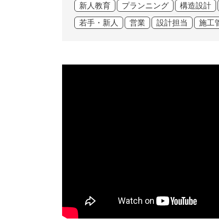
新人教育
プランニング
構造設計
若手・新人
営業
設計担当
施工