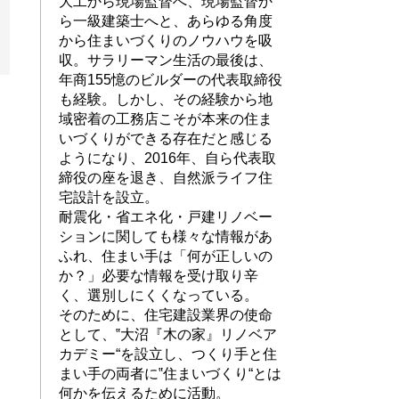
大工から現場監督へ、現場監督か
ら一級建築士へと、あらゆる角度
から住まいづくりのノウハウを吸
収。サラリーマン生活の最後は、
年商155憶のビルダーの代表取締役
も経験。しかし、その経験から地
域密着の工務店こそが本来の住ま
いづくりができる存在だと感じる
ようになり、2016年、自ら代表取
締役の座を退き、自然派ライフ住
宅設計を設立。
耐震化・省エネ化・戸建リノベー
ションに関しても様々な情報があ
ふれ、住まい手は「何が正しいの
か？」必要な情報を受け取り辛
く、選別しにくくなっている。
そのために、住宅建設業界の使命
として、‟大沼『木の家』リノベア
カデミー“を設立し、つくり手と住
まい手の両者に‟住まいづくり“とは
何かを伝えるために活動。