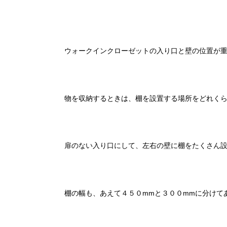
ウォークインクローゼットの入り口と壁の位置が
物を収納するときは、棚を設置する場所をどれく
扉のない入り口にして、左右の壁に棚をたくさん
棚の幅も、あえて４５０mmと３００mmに分けて