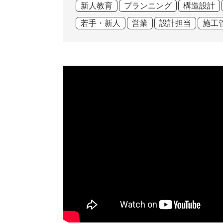
新人教育
プランニング
構造設計
若手・新人
営業
設計担当
施工