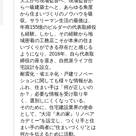
大工から現場監督へ、現場監督か
ら一級建築士へと、あらゆる角度
から住まいづくりのノウハウを吸
収。サラリーマン生活の最後は、
年商155憶のビルダーの代表取締役
も経験。しかし、その経験から地
域密着の工務店こそが本来の住ま
いづくりができる存在だと感じる
ようになり、2016年、自ら代表取
締役の座を退き、自然派ライフ住
宅設計を設立。
耐震化・省エネ化・戸建リノベー
ションに関しても様々な情報があ
ふれ、住まい手は「何が正しいの
か？」必要な情報を受け取り辛
く、選別しにくくなっている。
そのために、住宅建設業界の使命
として、‟大沼『木の家』リノベア
カデミー“を設立し、つくり手と住
まい手の両者に‟住まいづくり“とは
何かを伝えるために活動。