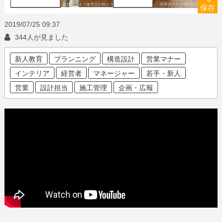
保存
2019/07/25
09:37
344人が見ました
新人教育
プランニング
構造設計
営業マナー
インテリア
経営者
マネージャー
若手・新人
営業
設計担当
施工管理
企画・広報