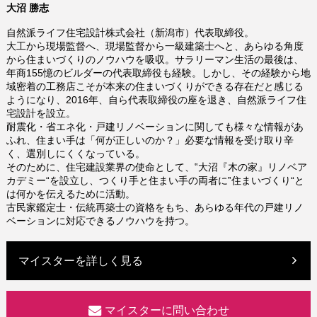
大沼 勝志
自然派ライフ住宅設計株式会社（新潟市）代表取締役。
大工から現場監督へ、現場監督から一級建築士へと、あらゆる角度
から住まいづくりのノウハウを吸収。サラリーマン生活の最後は、
年商155憶のビルダーの代表取締役も経験。しかし、その経験から地
域密着の工務店こそが本来の住まいづくりができる存在だと感じる
ようになり、2016年、自ら代表取締役の座を退き、自然派ライフ住
宅設計を設立。
耐震化・省エネ化・戸建リノベーションに関しても様々な情報があ
ふれ、住まい手は「何が正しいのか？」必要な情報を受け取り辛
く、選別しにくくなっている。
そのために、住宅建設業界の使命として、‟大沼『木の家』リノベア
カデミー“を設立し、つくり手と住まい手の両者に‟住まいづくり“と
は何かを伝えるために活動。
古民家鑑定士・伝統再築士の資格をもち、あらゆる年代の戸建リノ
ベーションに対応できるノウハウを持つ。
マイスターを詳しく見る
マイスターに問い合わせ