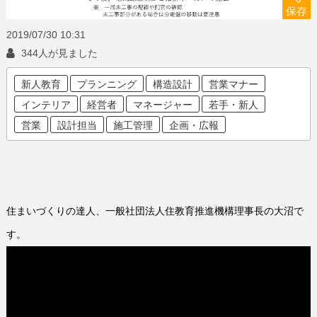
保存
2019/07/30
10:31
344人が見ました
新人教育
プランニング
構造設計
営業マナー
インテリア
経営者
マネージャー
若手・新人
営業
設計担当
施工管理
企画・広報
住まいづくりの達人、一般社団法人住教育推進機構理事長の大沼で
す。