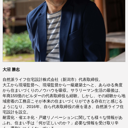
大沼 勝志
自然派ライフ住宅設計株式会社（新潟市）代表取締役。
大工から現場監督へ、現場監督から一級建築士へと、あらゆる角度
から住まいづくりのノウハウを吸収。サラリーマン生活の最後は、
年商155憶のビルダーの代表取締役も経験。しかし、その経験から地
域密着の工務店こそが本来の住まいづくりができる存在だと感じる
ようになり、2016年、自ら代表取締役の座を退き、自然派ライフ住
宅設計を設立。
耐震化・省エネ化・戸建リノベーションに関しても様々な情報があ
ふれ、住まい手は「何が正しいのか？」必要な情報を受け取り辛