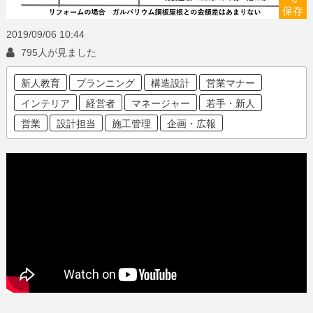
保存
2019/09/06
10:44
795人が見ました
新人教育
プランニング
構造設計
営業マナー
インテリア
経営者
マネージャー
若手・新人
営業
設計担当
施工管理
企画・広報