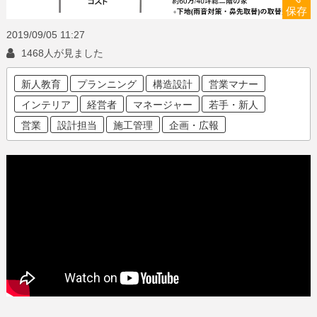
保存
2019/09/05
11:27
1468人が見ました
新人教育
プランニング
構造設計
営業マナー
インテリア
経営者
マネージャー
若手・新人
営業
設計担当
施工管理
企画・広報