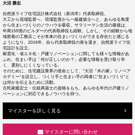
大沼 勝志
自然派ライフ住宅設計株式会社（新潟市）代表取締役。
大工から現場監督へ、現場監督から一級建築士へと、あらゆる角度
から住まいづくりのノウハウを吸収。サラリーマン生活の最後は、
年商155憶のビルダーの代表取締役も経験。しかし、その経験から地
域密着の工務店こそが本来の住まいづくりができる存在だと感じる
ようになり、2016年、自ら代表取締役の座を退き、自然派ライフ住
宅設計を設立。
耐震化・省エネ化・戸建リノベーションに関しても様々な情報があ
ふれ、住まい手は「何が正しいのか？」必要な情報を受け取り辛
く、選別しにくくなっている。
そのために、住宅建設業界の使命として、‟大沼『木の家』リノベア
カデミー“を設立し、つくり手と住まい手の両者に‟住まいづくり“と
は何かを伝えるために活動。
古民家鑑定士・伝統再築士の資格をもち、あらゆる年代の戸建リノ
ベーションに対応できるノウハウを持つ。
マイスターを詳しく見る
マイスターに問い合わせ