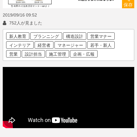
保存
2019/09/16
09:52
752人が見ました
新人教育
プランニング
構造設計
営業マナー
インテリア
経営者
マネージャー
若手・新人
営業
設計担当
施工管理
企画・広報