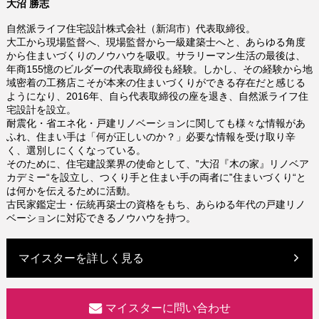
大沼 勝志
自然派ライフ住宅設計株式会社（新潟市）代表取締役。
大工から現場監督へ、現場監督から一級建築士へと、あらゆる角度
から住まいづくりのノウハウを吸収。サラリーマン生活の最後は、
年商155憶のビルダーの代表取締役も経験。しかし、その経験から地
域密着の工務店こそが本来の住まいづくりができる存在だと感じる
ようになり、2016年、自ら代表取締役の座を退き、自然派ライフ住
宅設計を設立。
耐震化・省エネ化・戸建リノベーションに関しても様々な情報があ
ふれ、住まい手は「何が正しいのか？」必要な情報を受け取り辛
く、選別しにくくなっている。
そのために、住宅建設業界の使命として、‟大沼『木の家』リノベア
カデミー“を設立し、つくり手と住まい手の両者に‟住まいづくり“と
は何かを伝えるために活動。
古民家鑑定士・伝統再築士の資格をもち、あらゆる年代の戸建リノ
ベーションに対応できるノウハウを持つ。
マイスターを詳しく見る
マイスターに問い合わせ