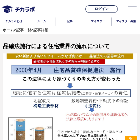
ログイン
チカラボとは
ルーム
記事
マイスター
マイスター募集
ホーム
>
記事一覧
>
記事詳細
品確法施行による住宅業界の流れについて