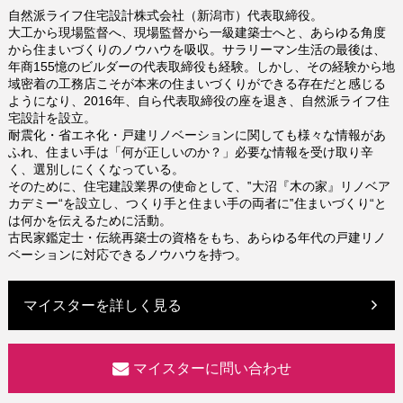
自然派ライフ住宅設計株式会社（新潟市）代表取締役。
大工から現場監督へ、現場監督から一級建築士へと、あらゆる角度
から住まいづくりのノウハウを吸収。サラリーマン生活の最後は、
年商155憶のビルダーの代表取締役も経験。しかし、その経験から地
域密着の工務店こそが本来の住まいづくりができる存在だと感じる
ようになり、2016年、自ら代表取締役の座を退き、自然派ライフ住
宅設計を設立。
耐震化・省エネ化・戸建リノベーションに関しても様々な情報があ
ふれ、住まい手は「何が正しいのか？」必要な情報を受け取り辛
く、選別しにくくなっている。
そのために、住宅建設業界の使命として、‟大沼『木の家』リノベア
カデミー“を設立し、つくり手と住まい手の両者に‟住まいづくり“と
は何かを伝えるために活動。
古民家鑑定士・伝統再築士の資格をもち、あらゆる年代の戸建リノ
ベーションに対応できるノウハウを持つ。
マイスターを詳しく見る
マイスターに問い合わせ