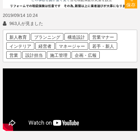
保存
2019/09/14
10:24
963人が見ました
新人教育
プランニング
構造設計
営業マナー
インテリア
経営者
マネージャー
若手・新人
営業
設計担当
施工管理
企画・広報