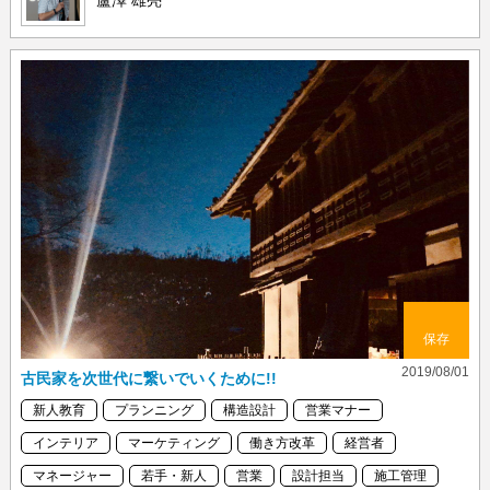
保存
2019/08/01
古民家を次世代に繋いでいくために!!
新人教育
プランニング
構造設計
営業マナー
インテリア
マーケティング
働き方改革
経営者
マネージャー
若手・新人
営業
設計担当
施工管理