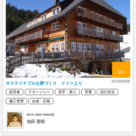
保存
2019/05/08
サステイナブルな家づくり ドイツより
経営者
マネージャー
若手・新人
営業
設計担当
施工管理
企画・広報
Arch Joint Vision社
池田 憲昭