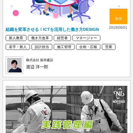
保存
2019/06/01
組織を変革させる！ICTを活用した働き方DESIGN
新人教育
働き方改革
経営者
マネージャー
若手・新人
設計担当
施工管理
企画・広報
営業
株式会社 坂井建設
渡辺 洋一郎