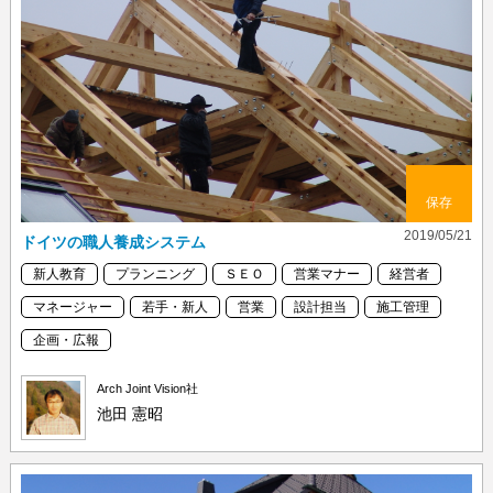
保存
2019/05/21
ドイツの職人養成システム
新人教育
プランニング
ＳＥＯ
営業マナー
経営者
マネージャー
若手・新人
営業
設計担当
施工管理
企画・広報
Arch Joint Vision社
池田 憲昭