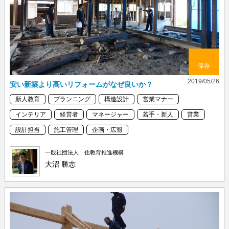
保存
2019/05/26
安い新築より高いリフォームがなぜ良いか？
新人教育
プランニング
構造設計
営業マナー
インテリア
経営者
マネージャー
若手・新人
営業
設計担当
施工管理
企画・広報
一般社団法人 住教育推進機構
大沼 勝志