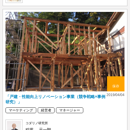
保存
2019/04/04
「戸建・性能向上リノベーション事業（競争戦略×事例
研究）」
マーケティング
経営者
マネージャー
コダリノ研究所
稲葉 元一朗