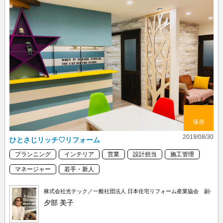
保存
2019/08/30
ひとさじリッチ♡リフォーム
プランニング
インテリア
営業
設計担当
施工管理
マネージャー
若手・新人
株式会社光テック／一般社団法人 日本住宅リフォーム産業協会 副会長
夕部 美子