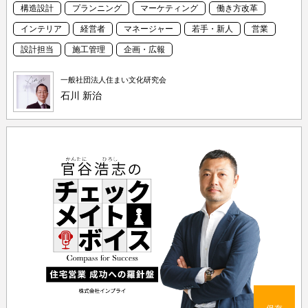
構造設計
プランニング
マーケティング
働き方改革
インテリア
経営者
マネージャー
若手・新人
営業
設計担当
施工管理
企画・広報
一般社団法人住まい文化研究会
石川 新治