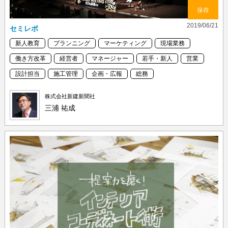
保存
2019/06/21
セミレポ
新人教育
プランニング
マーケティング
現場業務
働き方改革
経営者
マネージャー
若手・新人
営業
設計担当
施工管理
企画・広報
総務
株式会社新建新聞社
三浦 祐成