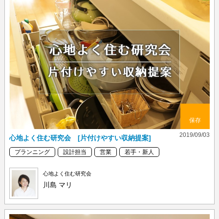
保存
2019/09/03
心地よく住む研究会 [片付けやすい収納提案]
プランニング
設計担当
営業
若手・新人
心地よく住む研究会
川島 マリ