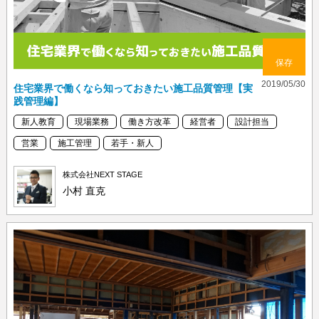
保存
2019/05/30
住宅業界で働くなら知っておきたい施工品質管理【実
践管理編】
新人教育
現場業務
働き方改革
経営者
設計担当
営業
施工管理
若手・新人
株式会社NEXT STAGE
小村 直克