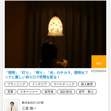
保存
2019/04/04
「照明」「灯り」「明り」「光」のチカラ。照明をフ
ックに新しい切り口で空間を彩る！
プランニング
インテリア
マーケティング
新人教育
営業
マネージャー
経営者
設計担当
若手・新人
株式会社灯り計画
三原 慎一