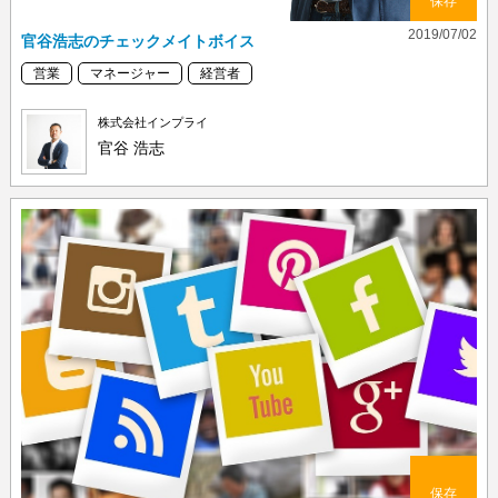
保存
2019/07/02
官谷浩志のチェックメイトボイス
営業
マネージャー
経営者
株式会社インプライ
官谷 浩志
保存