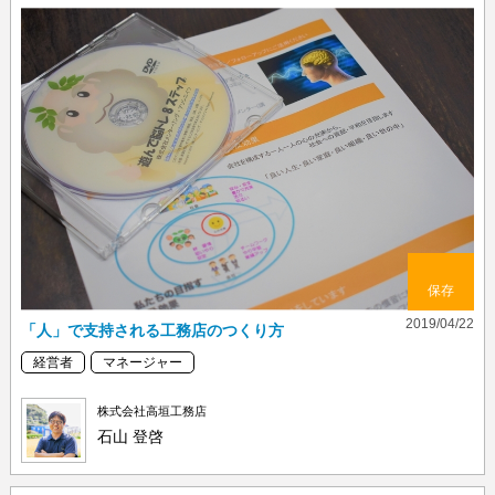
保存
2019/04/22
「人」で支持される工務店のつくり方
経営者
マネージャー
株式会社高垣工務店
石山 登啓