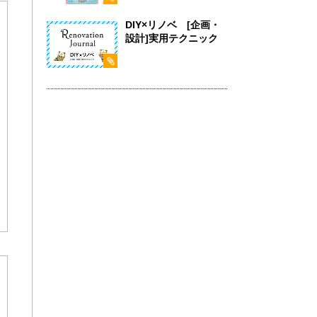
DIY×リノベ [企画・
設計]実用テクニック