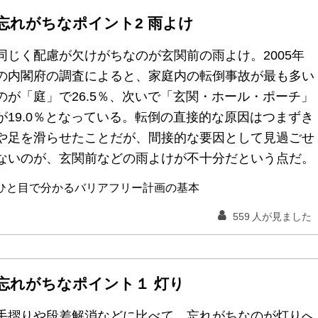
忘れがちなポイント2 雨よけ
同じく配慮が欠けがちなのが玄関前の雨よけ。2005年
の内閣府の調査によると、家庭内の転倒事故が最も多い
のが「庭」で26.5％、次いで「玄関・ホール・ポーチ」
が19.0％となっている。転倒の直接的な原因はつまずき
や足を滑らせたことだが、間接的な要因として見過ごせ
ないのが、玄関前などの雨よけが不十分だという点だ。
ひと目で分かるバリアフリー計画の基本
559
人が見ました
忘れがちなポイント１ 灯り
手摺りや段差解消などに比べて、忘れがちなのが灯りへ