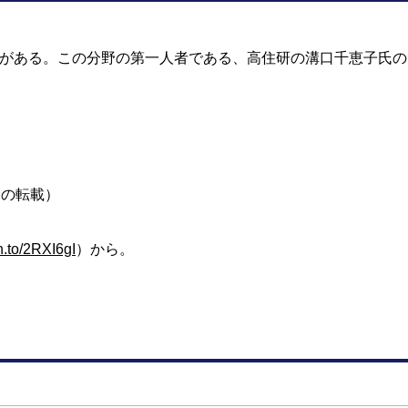
がある。この分野の第一人者である、高住研の溝口千恵子氏の
らの転載）
n.to/2RXI6gI
）から。