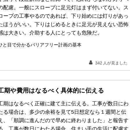
の配慮。一般にスロープに足元灯はまず付いてない。ス
ロープの工事やるのであれば、下り始めには灯りがあっ
たほうがいい。下りはじめるときに足元が見えない恐怖
感は大きい。介助する人にとっても危険だ。
ひと目で分かるバリアフリー計画の基本
342
人が見ました
工期や費用はなるべく具体的に伝える
工期はなるべく正確に建て主に伝える。工事が数日にわ
たる場合は、多少の余裕を見て5日想定なら１週間と伝
え、「順調に進んだので早めに終わりました」と報告す
る。工事が数日にわたる場合、住まい手の生活に配慮す