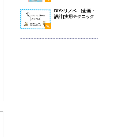
DIY×リノベ [企画・
設計]実用テクニック