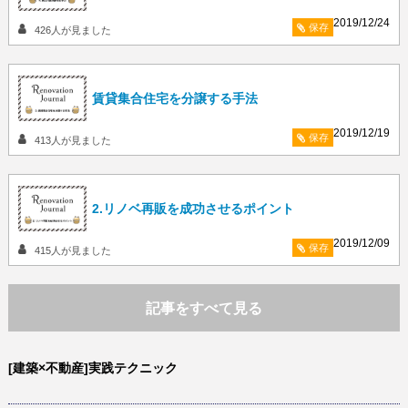
2019/12/24
保存
426
人が見ました
賃貸集合住宅を分譲する手法
2019/12/19
保存
413
人が見ました
2.リノベ再販を成功させるポイント
2019/12/09
保存
415
人が見ました
記事をすべて見る
[建築×不動産]実践テクニック