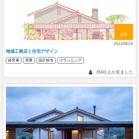
保存
2022/06/16
地域工務店と住宅デザイン
経営者
営業
設計担当
プランニング
3560
人が見ました