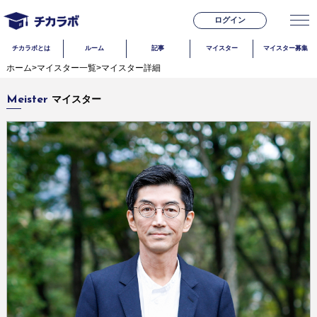
ログイン
チカラボとは
ルーム
記事
マイスター
マイスター募集
ホーム
>
マイスター一覧
>
マイスター詳細
マイスター
Meister