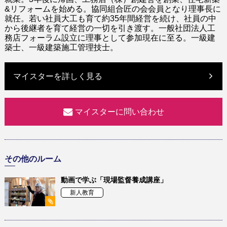
&
リフォームを始める
。
協同組合匠の会会員
となり
理事長に
就任
。
若い社員大工も育て
約35年間経営
を
続け、社員の中
から後継者を育て経営
の一切
を引き
渡す
。
一般社団法人工
務店フォーラム設立に理事として参加現在に至る
。一級建
築士、一級建築施工管理技士。
マイスターを詳しく見る
マイスターに問い合わせ
その他のルーム
動画で学ぶ「現場監督養成講座」
新人教育