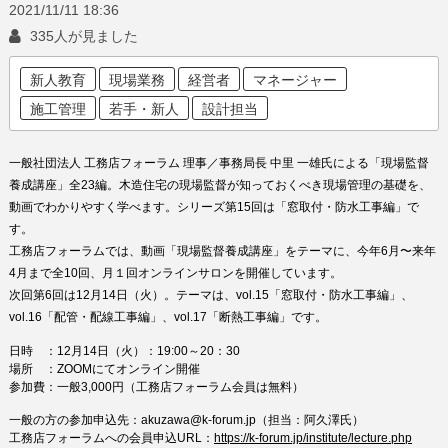
2021/11/11
18:36
335人が見ました
新人教育
現場業務
経営者
マネージャー
施工管理
若手・新人
設計担当
一般社団法人 工務店フォーラム 理事／事務局長 中里 一雄氏による「現場監督
養成講座」全23編。木造住宅の現場監督が知っておくべき現場管理の基礎を、
動画でわかりやすく学べます。シリーズ第15回は「窓取付・防水工事編」で
す。
工務店フォーラムでは、動画「現場監督養成講座」をテーマに、今年6月〜来年
4月まで全10回、月１回オンラインサロンを開催しています。
次回第6回は12月14日（火）。テーマは、
vol.15「
窓取付・防水工事編
」、
vol.16「
配管・配線工事編
」、vol.17「
断熱工事編
」です。
日時 ：
12月14日（火）
：19:00～20：30
場所 ：ZOOMにてオンライン開催
参加費：一般3,000円（工務店フォーラム会員は無料）
一般の方の参加申込先：akuzawa@k-forum.jp（担当：阿久澤氏）
工務店フォーラムへの会員申込URL：
https://k-forum.jp/institute/lecture.php