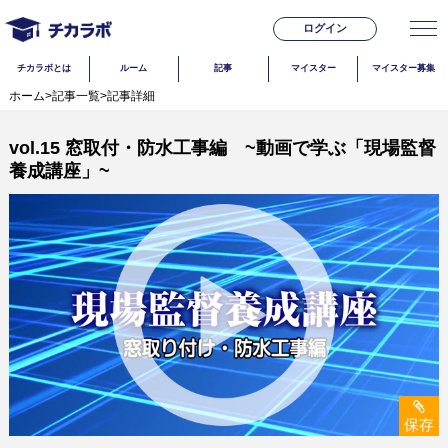
ログイン
チカラボとは
ルーム
記事
マイスター
マイスター募集
ホーム
>
記事一覧
>
記事詳細
vol.15 窓取付・防水工事編 ~動画で学ぶ「現場監督
養成講座」~
保存