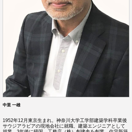
中里 一雄
1
952
年1
2
月東京生まれ。
神奈川大学工学部建築学科卒業後
サウジアラビアの現地会社に就職、建築エンジニアとして
就業
。
3年後に帰国、工務店
（
株
）
創建舎を創業
、住宅新築