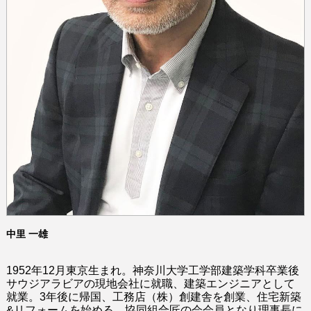
中里 一雄
1
952
年1
2
月東京生まれ。
神奈川大学工学部建築学科卒業後
サウジアラビアの現地会社に就職、建築エンジニアとして
就業
。
3年後に帰国、工務店
（
株
）
創建舎を創業
、住宅新築
&
リフォームを始める
。
協同組合匠の会会員
となり
理事長に