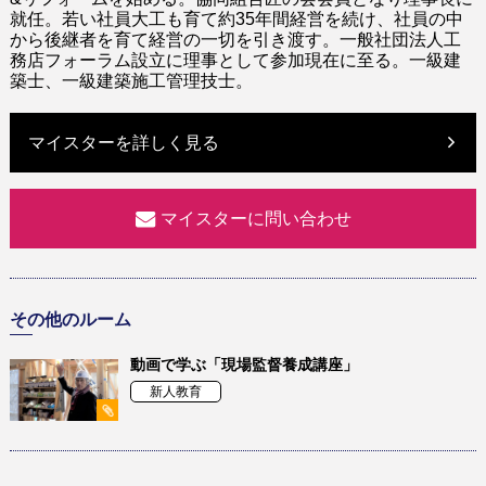
就任
。
若い社員大工も育て
約35年間経営
を
続け、社員の中
から後継者を育て経営
の一切
を引き
渡す
。
一般社団法人工
務店フォーラム設立に理事として参加現在に至る
。一級建
築士、一級建築施工管理技士。
マイスターを詳しく見る
マイスターに問い合わせ
その他のルーム
動画で学ぶ「現場監督養成講座」
新人教育