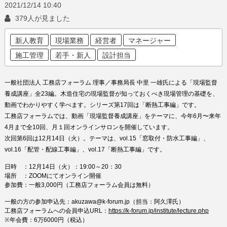
2021/12/14
10:40
379人が見ました
新人教育
現場業務
経営者
マネージャー
施工管理
若手・新人
設計担当
一般社団法人 工務店フォーラム 理事／事務局長 中里 一雄氏による「現場監督
養成講座」全23編。木造住宅の現場監督が知っておくべき現場管理の基礎を、
動画でわかりやすく学べます。シリーズ第17回は「断熱工事編」です。
工務店フォーラムでは、動画「現場監督養成講座」をテーマに、今年6月〜来年
4月まで全10回、月１回オンラインサロンを開催しています。
次回第6回は12月14日（火）。テーマは、
vol.15「
窓取付・防水工事編
」、
vol.16「
配管・配線工事編
」、vol.17「
断熱工事編
」です。
日時 ：
12月14日（火）
：19:00～20：30
場所 ：ZOOMにてオンライン開催
参加費：一般3,000円（工務店フォーラム会員は無料）
一般の方の参加申込先：akuzawa@k-forum.jp（担当：阿久澤氏）
工務店フォーラムへの会員申込URL：
https://k-forum.jp/institute/lecture.php
※年会費：6万6000円（税込）