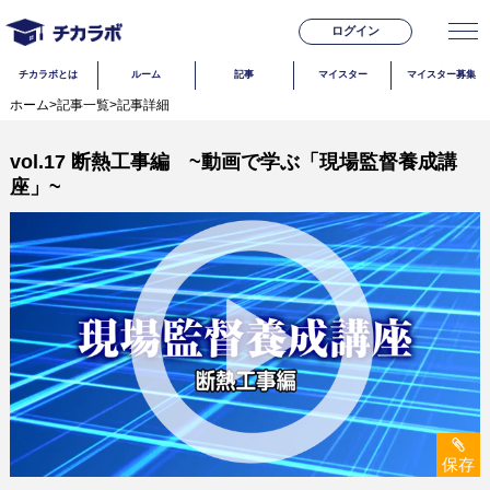
ログイン
チカラボとは
ルーム
記事
マイスター
マイスター募集
ホーム
>
記事一覧
>
記事詳細
vol.17 断熱工事編 ~動画で学ぶ「現場監督養成講
座」~
保存