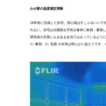
わが家の温度測定実験
18
年前に完成した自宅。居心地はすこぶるいいで
れない。自宅は太陽熱を空気を媒体に集熱・蓄熱
環境省の文面にもまあまあ当てはまっているよう
1
）断熱
2
）気密 の水準は明らかに低そうです。