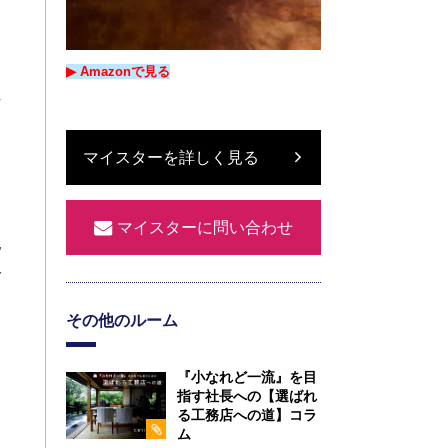
▶︎ Amazon
で
見る
住
け
マイスターを詳しく見る
マイスターに問い合わせ
地
で
その他のルーム
『小なれど一流』を目
指す社長への【選ばれ
る工務店への道】コラ
ム