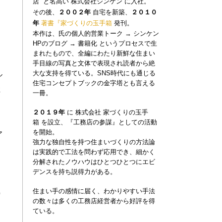
店”
と名高い
株式会社シンケン
に入社。
その後、
２００２年
自宅を新築、
２０１０
年
著書『家づくりの玉手
箱
発刊。
本作は、氏の個人的営業トーク
→
シンケン
HPのブログ
→
書籍化 というプロセスで生
まれたもので、全編にわたり新鮮な住まい
手目線の写真と文体で表現され読者から絶
大な支持を得ている。
SNS時代にも通じる
ル
住宅コンセプトブックの金字塔とも言える
住
一冊。
家づくりの玉手
２０１９年
に
株式会社
箱
を設立、『工務店の参謀』としての活動
を開始。
ア
強力な独自性を持つ住まいづくりの方法論
て
は実践的で工法を問わず応用でき、
細かく
分解されたノウハウはひとつひとつにエビ
デンスを持ち説得力がある。
住まい手の感情に届く、わかりやすい手法
持
の数々は多くの工務店経営者から好評を得
ま
ている。