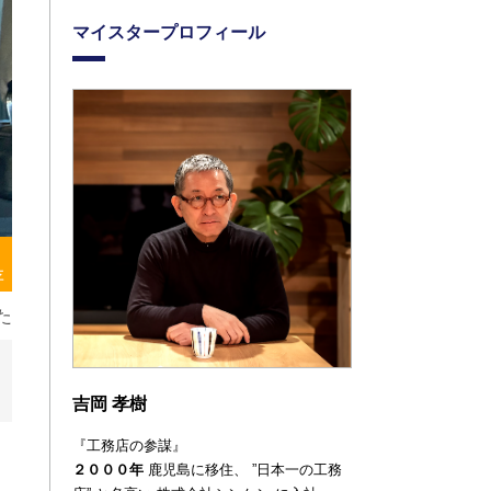
マイスタープロフィール
存
た
吉岡 孝樹
『工務店の参謀』
２０００年
鹿児島に移住、
”日本一の工務