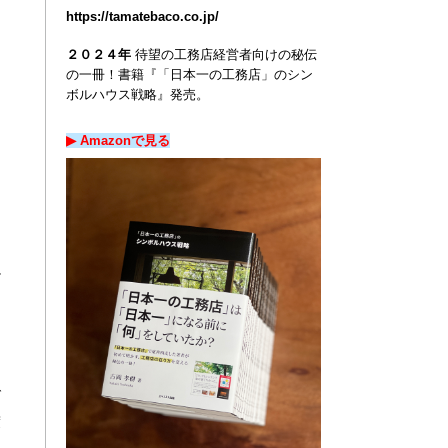
https://tamatebaco.co.jp/
２０２４年
待望の工務店経営者向けの秘伝
タ
の一冊！
書籍『「日本一の工務店」のシン
ボルハウス戦略』発売。
▶︎ Amazon
で
見る
必
で
度