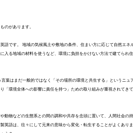
るものがあります。
英語です。 地域の気候風土や敷地の条件、住まい方に応じて自然エネ
手に入る地域の材料を使うなど、環境に負担をかけない方法で建てられ
う言葉はまだ一般的ではなく「その場所の環境と共生する」というニュ
より「環境全体への影響に責任を持つ」ための取り組みが重視されてき
間や動物などの生態系との間の調和や共存を念頭に置いて、人間社会の
和製英語は、往々にして元来の意味から変化・転生することがよくあり