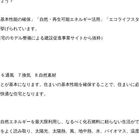
しょう？
境基本性能の確保」「自然・再生可能エネルギー活用」「エコライフス
が挙げられています。
住宅のモデル整備による建設促進事業サイトから抜粋）
熱
6.
通風
7.
換気
8.
自然素材
ことが基本になります。住まいの基本性能を確保することで、住まいに
つ快適な住宅となります。
は自然エネルギーを最大限利用し、なるべく化石燃料に頼らない生活が
徴をよく読み取り、太陽光、太陽熱、風、地中熱、水、バイオマス、温