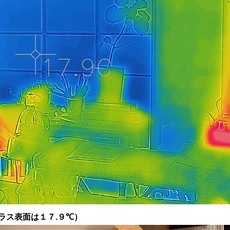
ラス表面は１７
.
９
℃
）