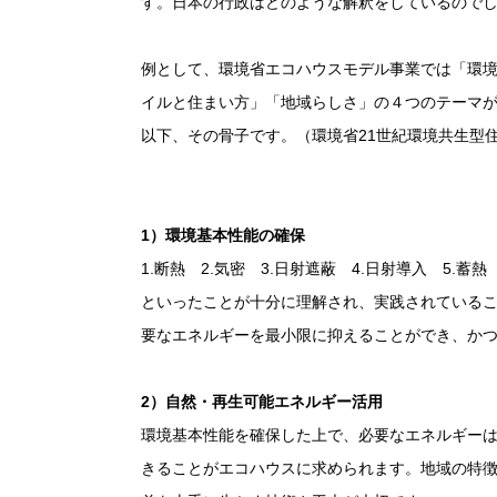
す。日本の行政はどのような解釈をしているので
例として、環境省エコハウスモデル事業では「環
イルと住まい方」「地域らしさ」の４つのテーマ
以下、その骨子です。
（環境省
21
世紀環境共生型
1
）環境基本性能の確保
1.
断熱
2.
気密
3.
日射遮蔽
4.
日射導入
5.
蓄
といったことが十分に理解され、実践されている
要なエネルギーを最小限に抑えることができ、か
2
）自然・再生可能エネルギー活用
環境基本性能を確保した上で、必要なエネルギー
きることがエコハウスに求められます。地域の特