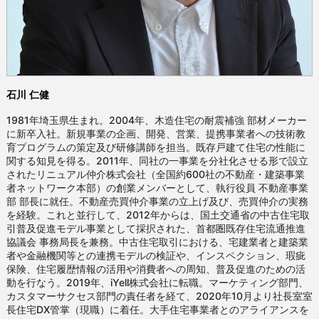
石川 仁健
1981年埼玉県生まれ。2004年、木造住宅の耐震補強 部材メーカー
に新卒入社。新規事業の企画、開発、営業、提携事業者への技術教
育プログラムの策定及び研修講師を担当。既存戸建て住宅の性能に
関する知見を得る。2011年、同社の一事業を分社化させる形で設立
されたリニュアル仲介株式会社（全国約600社の不動産・建築事業
者ネットワーク本部）の創業メンバーとして、執行役員 不動産事業
部 部長に就任。不動産売買仲介事業の立上げ及び、売買仲介の実務
を経験。これと並行して、2012年からは、国土交通省の中古住宅取
引普及促進モデル事業として採択された、首都圏既存住宅流通推進
協議会 事務局長を兼務。中古住宅取引における、宅建業者と建築業
者や金融機関等との連携モデルの検証や、インスペクション、瑕疵
保険、住宅履歴情報の活用や消費者への周知、普及促進のための活
動を行なう。2019年、iYell株式会社に転職。マーケティング部門、
カスタマーサクセス部門の責任者を経て、2020年10月より社長室室
長住宅DX管掌（現職）に着任。大手住宅事業者とのアライアンスを