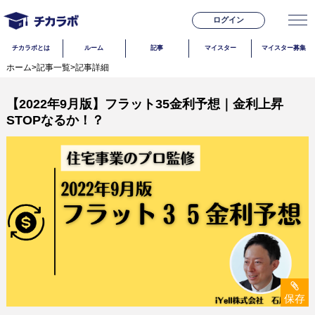
ログイン
チカラボとは
ルーム
記事
マイスター
マイスター募集
ホーム
>
記事一覧
>
記事詳細
【2022年9月版】フラット35金利予想｜金利上昇
STOPなるか！？
保存