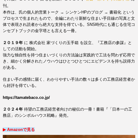
刊。
本作は、氏の個人的営業トーク
→
シンケンHPのブログ
→
書籍化 という
プロセスで生まれたもので、全編にわたり新鮮な住まい手目線の写真と文
体で表現され読者から絶大な支持を得ている。
SNS時代にも通じる住宅コ
ンセプトブックの金字塔とも言える一冊。
家づくりの玉手箱
を設立、『工務店の参謀』と
２０１９年
に
株式会社
しての活動を開始。
強力な独自性を持つ住まいづくりの方法論は実践的で工法を問わず応用で
き、
細かく分解されたノウハウはひとつひとつにエビデンスを持ち説得力
がある。
住まい手の感情に届く、わかりやすい手法の数々は多くの工務店経営者か
ら好評を得ている。
https://tamatebaco.co.jp/
２０２４年
待望の工務店経営者向けの秘伝の一冊！
書籍『「日本一の工
務店」のシンボルハウス戦略』発売。
▶︎ Amazon
で
見る