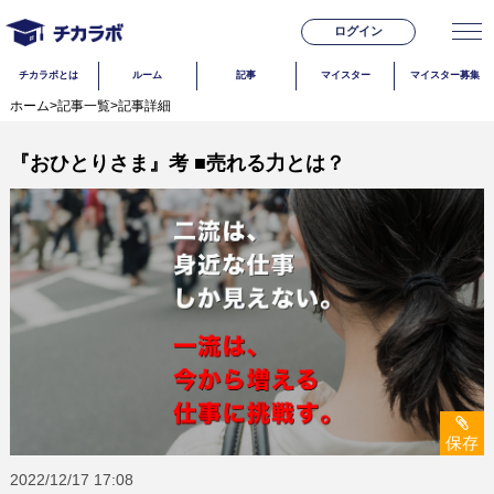
ログイン
チカラボとは
ルーム
記事
マイスター
マイスター募集
ホーム
>
記事一覧
>
記事詳細
『おひとりさま』考 ■売れる力とは？
保存
2022/12/17
17:08