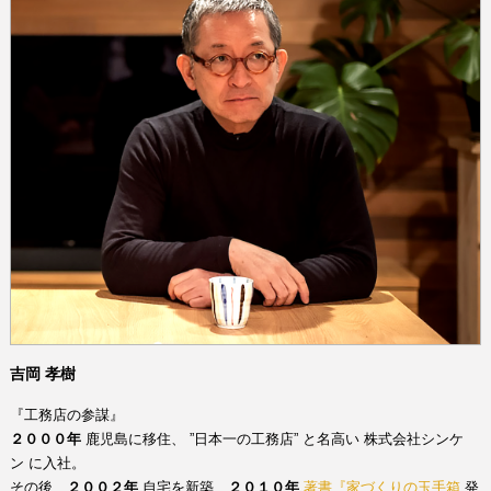
吉岡 孝樹
『工務店の参謀』
２０００年
鹿児島に移住、
”日本一の工務店”
と名高い
株式会社シンケ
ン
に入社。
その後、
２００２年
自宅を新築、
２０１０年
著書『家づくりの玉手
箱
発