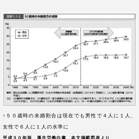
↑５０歳時の未婚割合は現在でも男性で４人に１人、
女性で６人に１人の水準に
平成３０年版 厚生労働白書 本文掲載図表より