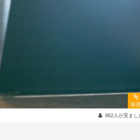
保
962人が見まし