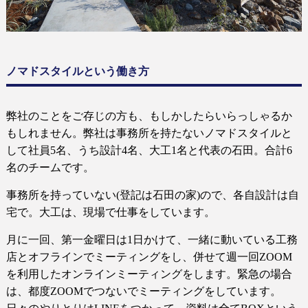
ノマドスタイルという働き方
弊社のことをご存じの方も、もしかしたらいらっしゃるか
もしれません。弊社は事務所を持たないノマドスタイルと
して社員
5
名、うち設計
4
名、大工
1
名と代表の石田。合計
6
名のチームです。
事務所を持っていない
(
登記は石田の家
)
ので、各自設計は自
宅で。大工は、現場で仕事をしています。
月に一回、第一金曜日は
1
日かけて、一緒に動いている工務
店とオフラインでミーティングをし、併せて週一回ZOOM
を利用したオンラインミーティングをします。緊急の場合
は、都度ZOOMでつないでミーティングをしています。