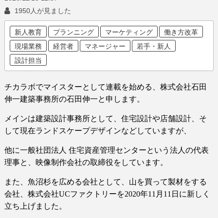
1950人が見ました
新人教育
プランニング
マーケティング
働き方改革
現場業務
経営者
マネージャー
若手・新人
設計担当
チカラボでマイスターとして連載を始める、
株式会社石田
伸一建築事務所の石田伸一と申します。
メインは建築設計事務所として、住宅設計や店舗設計、そ
して現在ランドスケープデザインなどしていますが、
他に一般社団法人 住宅資産管理センターという法人の代表
理事と、映像制作会社の取締役をしています。
また、魚沼杉を広める会社として、山を買って製材をする
会社、株式会社
UC
ファクトリーを
2020
年
11
月
11
日に新しく
立ち上げました。