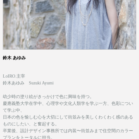
鈴木 あゆみ
LoIRO.主宰
鈴木あゆみ Suzuki Ayumi
幼少時の塗り絵がきっかけで色に興味を持つ。
慶應義塾大学在学中、心理学や文化人類学を学ぶ一方、色彩につい
て学ぶ中、
日本の色を愉しむ心を大切にして街並みを美しくわくわく感のある
ものにしたい、と奮起する。
卒業後、設計デザイン事務所では内装〜街並みまで住空間のカラー
プランをトータルに担当。