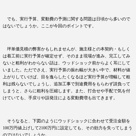
でも、実行予算、変動費の予測に関する問題は日頃から多いので
はないでしょうか。
ここが今回のポイントです。
坪単価見積の弊害かもしれませんが、施主様との本契約・もしく
は着工前に実行予算が確定せず、そのまま現場が進み、完工してみ
ないと粗利がわからない話は、ウッドショック前からよく耳にして
いました。ただでさえ、実行予算の振れ幅が大きい中で、材料が値
上がりしていけば、目を逸らしたくなるほど実行予算が増幅して粗
利は残らないでしょうし、追加工事で別途費用をもらわず請負って
しまうと、さらに粗利を圧縮します。また、打合せや手配で気を付
けていても、手戻りや誤発注による変動費増も出てきます。
そうなると、下図のようにウッドショックに合わせて受注金額を
100
万円値上げして
2100
万円に設定しても、その効力を失ってしまう
のではないでしょうか。