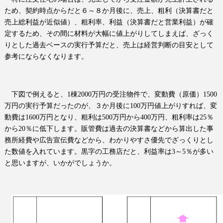
ため、契約時点からだと６～８か月後に、売上、粗利（決算書だと
売上総利益が近似値）、粗利率、利益（決算書だと営業利益）が確
定するため、その間に材料が大幅に値上がりしてしまえば、ざっく
りとした過去ベースの実行予算だと、売上は経営判断の目安として
参考にならなくなります。
下図で例えると、
1
棟
2000
万円の受注物件で、変動費（原価）
1500
万円の実行予算だったのが、３か月後に
100
万円値上がりすれば、変
動費は
1600
万円となり、粗利は
500
万円から
400
万円、粗利率は
25
％
から
20
％に低下します。販管費は過去の決算書などから算出した事
務所経費や広告宣伝費などから、わかりやすさ優先でざっくりとし
た数値を入れています。黒字の工務店だと、利益率は
3
～
5
％が多い
と思いますが、いかがでしょうか。