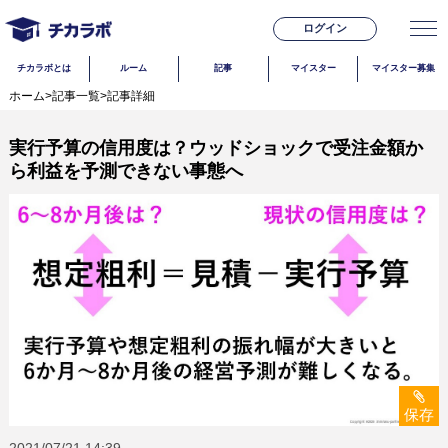
ログイン
チカラボとは
ルーム
記事
マイスター
マイスター募集
ホーム
>
記事一覧
>
記事詳細
実行予算の信用度は？ウッドショックで受注金額か
ら利益を予測できない事態へ
保存
2021/07/21
14:39