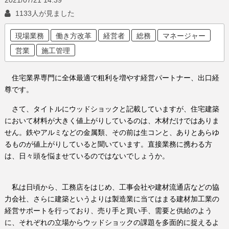
1133人が見ました
現場業務
働き方改革
経営者
総務
マネージャー
営業
施工管理
住宅業界専門に全体最適で粗利を増やす経営パートナー、出口経
尊です。
さて、タイトルにウッドショックと記載していますが、住宅建築
において材料が大きく値上がりしているのは、木材だけではありま
せん。鉄やアルミなどの金属類、その前は生コンと、ありとあらゆ
るものが値上がりしていると聞いています。直接業務に携わる方
は、日々頭を悩ませているのではないでしょうか。
私は日頃から、工務店をはじめ、工事会社や建材流通店などの協
力会社、さらに建築というよりは製造業に当てはまる建材加工業の
経営サポートを行っており、売り手と買い手、需要と供給のよう
に、それぞれの立場からウッドショックの課題を多面的に捉えるよ