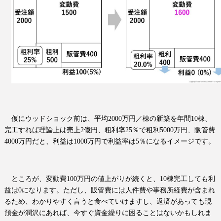
仮にウッドショック前は、平均
2000
万円／棟の新築を年間
10
棟、
完工すれば理論上は売上
2
億円、粗利率
25
％で粗利
5000
万円、販管費
4000
万円だと、利益は
1000
万円で利益率は
5
％になるイメージです。
ところが、変動費
100
万円の値上がりが続くと、
10
棟完工しても利
益は
0
になります。ただし、販管費には人件費や事務所経費が含まれ
るため、わかりやすく言うと食べていけますし、返済があっても現
預金が潤沢にあれば、今すぐ資金繰りに困ることはないかもしれま