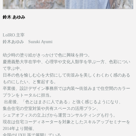
鈴木 あゆみ
LoIRO.主宰
鈴木あゆみ Suzuki Ayumi
幼少時の塗り絵がきっかけで色に興味を持つ。
慶應義塾大学在学中、心理学や文化人類学を学ぶ一方、色彩につい
て学ぶ中、
日本の色を愉しむ心を大切にして街並みを美しくわくわく感のある
ものにしたい、と奮起する。
卒業後、設計デザイン事務所では内装〜街並みまで住空間のカラー
プランをトータルに担当。
出産後、「色とはまさに人である」と強く感じるようになり、
集合住宅の空室対策や共有スペースの活用プラン、
シェアオフィスの立上げから運営コンサルティングも行う。
現在は
住宅コーディネーターを対象としたスキルアップセミナーを
2014年より開催、
全国のLIXIL等で展開している。