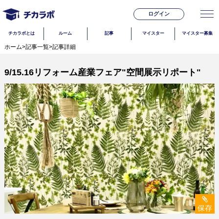
ログイン
チカラボとは
ルーム
記事
マイスター
マイスター募集
ホーム
>
記事一覧
>
記事詳細
9/15.16リフォーム産業フェア"空間展示リポート"
保存