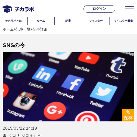
ログイン
チカラボとは
ルーム
記事
マイスター
マイスター募集
ホーム
>
記事一覧
>
記事詳細
SNSの今
保存
2019/03/22
14:19
264人が見ました