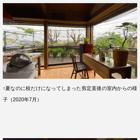
↑
夏なのに枝だけになってしまった剪定直後の室内からの様
子（
2020
年
7
月）