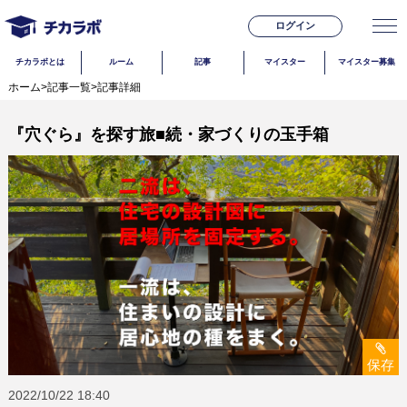
ログイン
チカラボとは
ルーム
記事
マイスター
マイスター募集
ホーム
>
記事一覧
>
記事詳細
『穴ぐら』を探す旅■続・家づくりの玉手箱
保存
2022/10/22
18:40