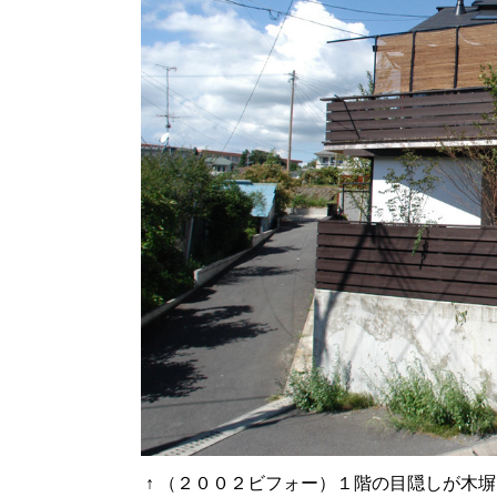
↑
（２００２ビフォー）１階の目隠しが木塀