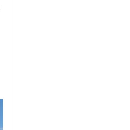
種
曰
に
こ
不