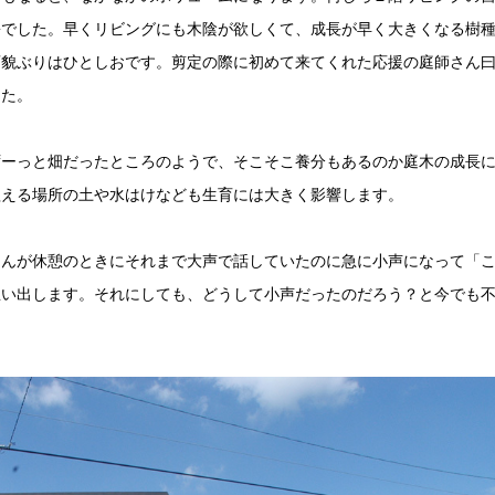
暑でした。早くリビングにも木陰が欲しくて、成長が早く大きくなる樹
変貌ぶりはひとしおです。剪定の際に初めて来てくれた応援の庭師さん
した。
ずーっと畑だったところのようで、そこそこ養分もあるのか庭木の成長
植える場所の土や水はけなども生育には大きく影響します。
さんが休憩のときにそれまで大声で話していたのに急に小声になって「
思い出します。それにしても、どうして小声だったのだろう？と今でも