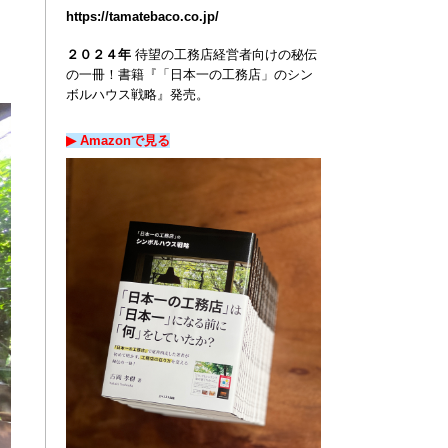
https://tamatebaco.co.jp/
ま
２０２４年
待望の工務店経営者向けの秘伝
の一冊！
書籍『「日本一の工務店」のシン
ボルハウス戦略』発売。
▶︎ Amazon
で
見る