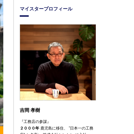
マイスタープロフィール
吉岡 孝樹
『工務店の参謀』
２０００年
鹿児島に移住、
”日本一の工務