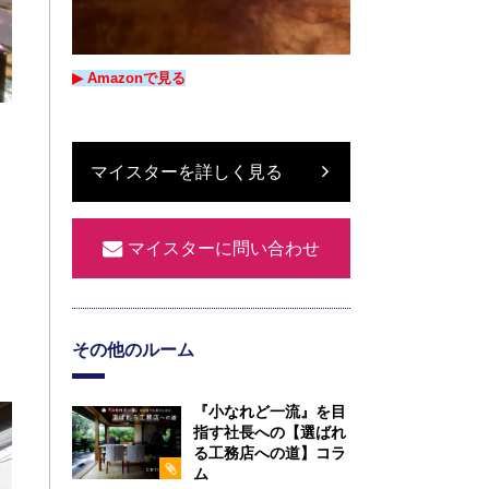
▶︎ Amazon
で
見る
マイスターを詳しく見る
マイスターに問い合わせ
その他のルーム
『小なれど一流』を目
指す社長への【選ばれ
る工務店への道】コラ
ム