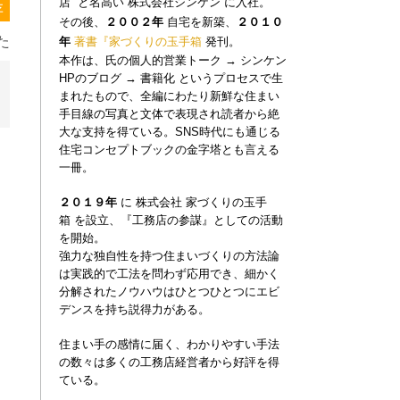
店”
と名高い
株式会社シンケン
に入社。
存
その後、
２００２年
自宅を新築、
２０１０
た
年
著書『家づくりの玉手
箱
発刊。
本作は、氏の個人的営業トーク
→
シンケン
HPのブログ
→
書籍化 というプロセスで生
まれたもので、全編にわたり新鮮な住まい
手目線の写真と文体で表現され読者から絶
大な支持を得ている。
SNS時代にも通じる
住宅コンセプトブックの金字塔とも言える
一冊。
家づくりの玉手
２０１９年
に
株式会社
箱
を設立、『工務店の参謀』としての活動
を開始。
強力な独自性を持つ住まいづくりの方法論
は実践的で工法を問わず応用でき、
細かく
、
分解されたノウハウはひとつひとつにエビ
デンスを持ち説得力がある。
ン
住まい手の感情に届く、わかりやすい手法
の数々は多くの工務店経営者から好評を得
ている。
０