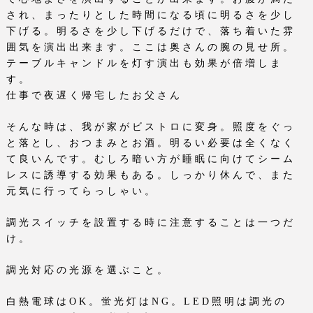
され、まったりと
した時間になる頃に明るさを少し
下げる。明るさを少し下げるだけで、落ち着いた雰
囲気を演出出来ます。ここは奥さんの腕の見せ所。
テーブルキャンドルを灯す演出も効果が倍増しま
す。
仕事で夜遅く帰宅したお父さん
そんな時は、我が家がビストロに変身。照度をぐっ
と落とし、おつまみとお酒。明るい必要は全くなく
て良いんです。むしろ暗い方が睡眠に向けてシーム
レスに誘導する効果もある。しっかり休んで、また
元気に行ってらっしゃい。
調光スイッチを設置する時に注意することは一つだ
け。
調光対応の光源を選ぶこと。
白熱電球は
OK
。蛍光灯は
NG
。
LED
照明は調光の