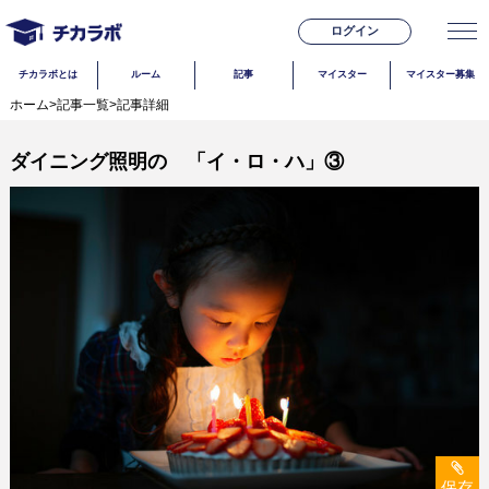
ログイン
チカラボとは
ルーム
記事
マイスター
マイスター募集
ホーム
>
記事一覧
>
記事詳細
ダイニング照明の 「イ・ロ・ハ」③
保存