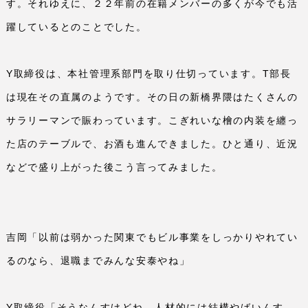
す。それゆえに、２２年前の在籍メンバーの多くが今でも活
躍しているとのことでした。
Y
取締役は、本社管理系部門を取り仕切っています。
T
部長
は現在その直属のようです。その日の新橋界隈はたくさんの
サラリーマンで賑わっています。こぎれいな檜の内装を纏っ
た店のテーブルで、お酒も進んできました。ひと通り、近況
などで盛り上がった後こう言ってみました。
吉岡「以前は弱かった関東でもビル事業をしっかりやれてい
るのなら、退職までみんな安泰やね」
Y
取締役「そうなんすけどね。人材的には結構やばいんす