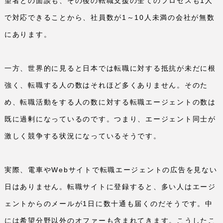
望者との面談も、その後の転職支援の全てのプロセスも
1
人
で対応できることから、社員数が
1
～
10
人未満の会社が無数
にあります。
一方、世界的に見ると日本では転職に対する抵抗が未だに根
強く、転職する人の数はそれほど多くありません。そのた
め、転職活動をする人の数に対する転職エージェントの数は
既に過剰になっているのです。つまり、エージェント同士が
激しく競争する状況になっているそうです。
実際、電車や
Web
サイトで転職エージェントの広告を見ない
日はありません。転職サイトに登録すると、多い人はエージ
ェントからのメールが
1
日に数十通も届くのだそうです。中
には希望分野以外のオファーも含まれてきます。こうしたこ