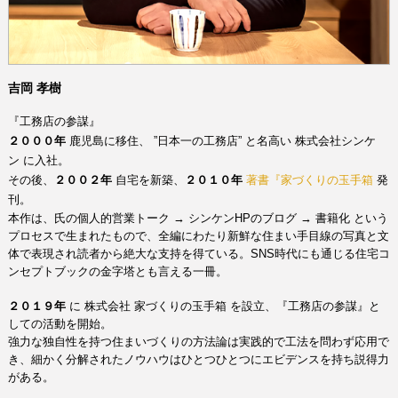
吉岡 孝樹
『工務店の参謀』
２０００年
鹿児島に移住、
”日本一の工務店”
と名高い
株式会社シンケ
ン
に入社。
その後、
２００２年
自宅を新築、
２０１０年
著書『家づくりの玉手
箱
発
刊。
本作は、氏の個人的営業トーク
→
シンケンHPのブログ
→
書籍化 という
プロセスで生まれたもので、全編にわたり新鮮な住まい手目線の写真と文
体で表現され読者から絶大な支持を得ている。
SNS時代にも通じる住宅コ
ンセプトブックの金字塔とも言える一冊。
家づくりの玉手箱
を設立、『工務店の参謀』と
２０１９年
に
株式会社
しての活動を開始。
強力な独自性を持つ住まいづくりの方法論は実践的で工法を問わず応用で
き、
細かく分解されたノウハウはひとつひとつにエビデンスを持ち説得力
がある。