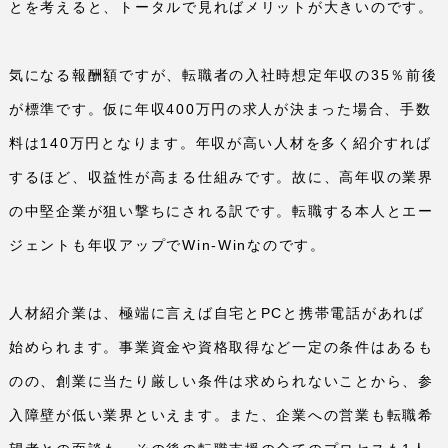
とを考えると、トータルで見ればメリットが大きいのです。
気になる報酬額ですが、転職者の入社時想定年収の
35
％前後
が標準です。仮に年収
400
万円の求人が決まった場合、手数
料は
140
万円となります。年収が高い人材を多く紹介すれば
するほど、収益性が高まる仕組みです。故に、高年収の業界
の中堅企業が狙い撃ちにされる訳です。転職する本人とエー
ジェントも年収アップで
Win-Win
なのです。
人材紹介業は、極端に言えば自宅と
PC
と携帯電話があれば
始められます。事業資金や資格取得など一定の条件はあるも
のの、創業に当たり厳しい条件は求められないことから、参
入障壁が低い業界といえます。また、企業への営業も転職希