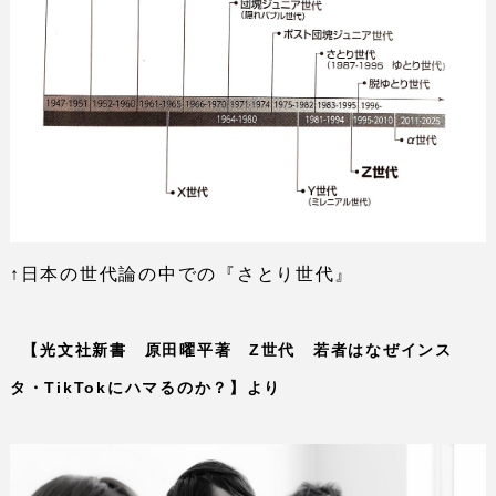
↑日本の世代論の中での『さとり世代』
【光文社新書 原田曜平著
Z
世代 若者はなぜインス
タ・
TikTok
にハマるのか？】より