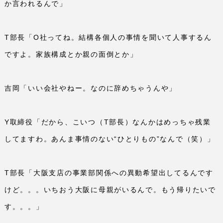
か言われるんで」
T
部長「
O
社ってね。結構各個人の事情を聞いて人事するん
ですよ。家族構成とか親の面倒とか」
吉岡「いい会社やねー。なのに辞めちゃうんや」
Y
取締役「だから、こいつ（
T
部長）なんかはめっちゃ残業
してますわ。あんま事情のない“ひとりもの”なんで（笑）」
T
部長「大阪支店の事業部関係への異動希望出してるんです
けど。。。いちおう大阪に母親がいるんで。もう帰りたいで
す。。。」