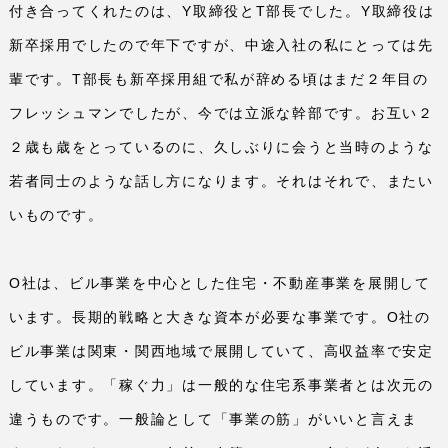
付き合ってくれたのは、
Y
取締役と
T
部長でした。
Y
取締役は
新卒採用でしたので年下ですが、中途入社の私にとっては先
輩です。
T
部長も新卒採用組で私が辞める頃はまだ２年目の
フレッシュマンでしたが、今では立派な幹部です。お互い２
２歳も歳をとっているのに、久しぶりに会うと当時のような
若者同士のような話し方になります。それはそれで、またい
いものです。
O
社は、ビル事業を中心とした住宅・不動産事業を展開して
います。長期的戦略と大きな資本が必要な事業です。
O
社の
ビル事業は関東・関西地域で展開していて、高収益率で安定
しています。「稼ぐ力」は一般的な住宅系事業者とは次元の
違うものです。一般論として「事業の筋」がいいと言えま