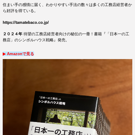
住まい手の感情に届く、わかりやすい手法の数々は多くの工務店経営者か
ら好評を得ている。
https://tamatebaco.co.jp/
２０２４年
待望の工務店経営者向けの秘伝の一冊！
書籍『「日本一の工
務店」のシンボルハウス戦略』発売。
▶︎ Amazon
で
見る