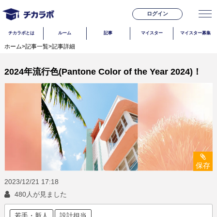
ログイン
チカラボとは
ルーム
記事
マイスター
マイスター募集
ホーム
>
記事一覧
>
記事詳細
2024年流行色(Pantone Color of the Year 2024)！
保存
2023/12/21
17:18
480人が見ました
若手・新人
設計担当