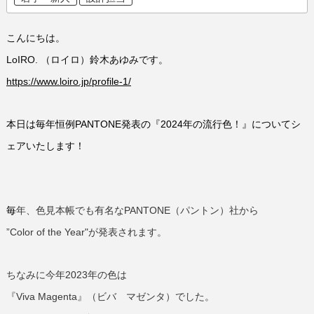
こんにちは。
LoIRO.
（ロイロ）鈴木あゆみです。
https://www.loiro.jp/profile-1/
本日は毎年恒例PANTONE発表の『
2024
年の流行色！』についてシ
ェアいたします！
毎
年、色見本帳でも有名な
PANTONE
（パントン）社から
”Color of the Year"
が発表されます。
ちなみに今年
2023
年の色は
『Viva Magenta』（ビバ マゼンタ）でした。