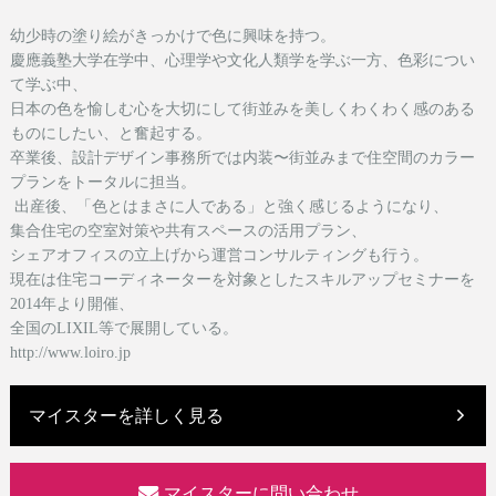
幼少時の塗り絵がきっかけで色に興味を持つ。
慶應義塾大学在学中、心理学や文化人類学を学ぶ一方、色彩につい
て学ぶ中、
日本の色を愉しむ心を大切にして街並みを美しくわくわく感のある
ものにしたい、と奮起する。
卒業後、設計デザイン事務所では内装〜街並みまで住空間のカラー
プランをトータルに担当。
出産後、「色とはまさに人である」と強く感じるようになり、
集合住宅の空室対策や共有スペースの活用プラン、
シェアオフィスの立上げから運営コンサルティングも行う。
現在は
住宅コーディネーターを対象としたスキルアップセミナーを
2014年より開催、
全国のLIXIL等で展開している。
http://www.loiro.jp
マイスターを詳しく見る
マイスターに問い合わせ