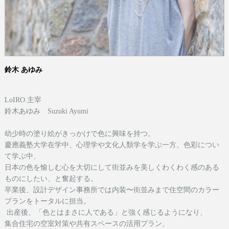
鈴木 あゆみ
LoIRO.主宰
鈴木あゆみ Suzuki Ayumi
幼少時の塗り絵がきっかけで色に興味を持つ。
慶應義塾大学在学中、心理学や文化人類学を学ぶ一方、色彩につい
て学ぶ中、
日本の色を愉しむ心を大切にして街並みを美しくわくわく感のある
ものにしたい、と奮起する。
卒業後、設計デザイン事務所では内装〜街並みまで住空間のカラー
プランをトータルに担当。
出産後、「色とはまさに人である」と強く感じるようになり、
集合住宅の空室対策や共有スペースの活用プラン、