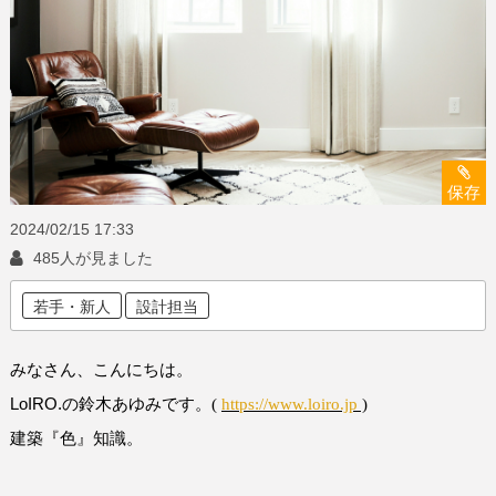
保存
2024/02/15
17:33
485人が見ました
若手・新人
設計担当
みなさん、こんにちは。
LoIRO.
の鈴木あゆみです。
(
https://www.loiro.jp
)
建築『色』知識。